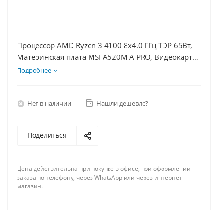
Процессор AMD Ryzen 3 4100 8x4.0 ГГц TDP 65Вт,
Материнская плата MSI A520M A PRO, Видеокарта
RX 6400 4Гб, Память DDR4 64Gb, Диски
Подробнее
SSD 250Гб, БП 350Вт
Нет в наличии
Нашли дешевле?
Поделиться
Цена действительна при покупке в офисе, при оформлении
заказа по телефону, через WhatsApp или через интернет-
магазин.