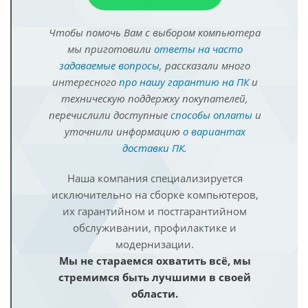
Чтобы помочь Вам с выбором компьютера
мы приготовили
ответы на часто
задаваемые вопросы
, рассказали много
интересного
про нашу гарантию на ПК
и
техническую поддержку покупателей,
перечислили доступные
способы оплаты
и
уточнили информацию
о вариантах
доставки ПК
.
Наша компания специализируется
исключительно на сборке компьютеров,
их гарантийном и постгарантийном
обслуживании, профилактике и
модернизации.
Мы не стараемся охватить всё, мы
стремимся быть лучшими в своей
области.