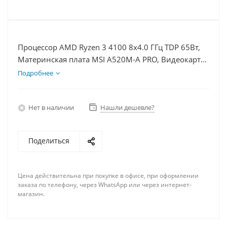
Процессор AMD Ryzen 3 4100 8x4.0 ГГц TDP 65Вт,
Материнская плата MSI A520M-A PRO, Видеокарта
GT 1030 2Гб, Память DDR4 8Gb, Диски SSD 500Гб
Подробнее
+ HDD 2Тб, БП 350Вт
Нет в наличии
Нашли дешевле?
Поделиться
Цена действительна при покупке в офисе, при оформлении
заказа по телефону, через WhatsApp или через интернет-
магазин.