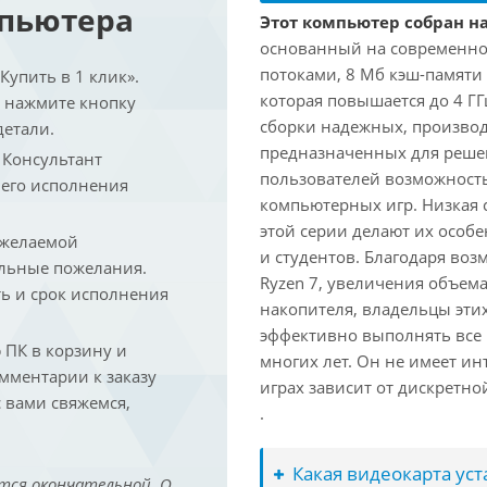
мпьютера
Этот компьютер собран на
основанный на современной
потоками, 8 Мб кэш-памяти 
упить в 1 клик».
которая повышается до 4 ГГ
и нажмите кнопку
сборки надежных, произво
детали.
предназначенных для решен
. Консультант
пользователей возможност
 его исполнения
компьютерных игр. Низкая 
этой серии делают их осо
 желаемой
и студентов. Благодаря воз
льные пожелания.
Ryzen 7, увеличения объем
ть и срок исполнения
накопителя, владельцы этих
эффективно выполнять все
ПК в корзину и
многих лет. Он не имеет и
омментарии к заказу
играх зависит от дискретно
 вами свяжемся,
.
Какая видеокарта ус
тся окончательной. О