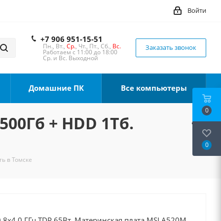
Войти
+7 906 951-15-51
Пн., Вт.,
Ср.
, Чт., Пт., Сб.,
Вс.
Заказать звонок
Работаем с 11:00 до 18:00
Ср. и Вс. Выходной
Домашние ПК
Все компьютеры
0
500Гб + HDD 1Тб.
0
ть в Томске
 8x4.0 ГГц TDP 65Вт, Материнская плата MSI A520M