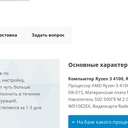
оставка
Задать вопрос
Основные характе
в по
Компьютер Ryzen 3 4100, R
, настройку,
Процессор AMD Ryzen 3 4100
ит чуть больше
DK-01S, Материнская плата
ыполнить в течении
Накопитель SSD 500Гб M.2 
гураций,
WD10EZEX, Видеокарта Rade
вляется за 1-3 дня.
На базе какого проце