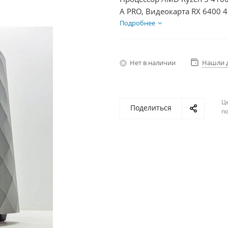
A PRO, Видеокарта RX 6400 
БП 350Вт
Подробнее
Нет в наличии
Нашли 
Ц
Поделиться
по