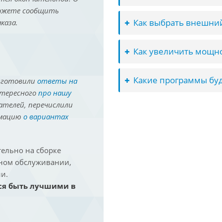
можете сообщить
Как выбрать внешний
каза.
Как увеличить мощно
Какие программы буд
иготовили
ответы на
нтересного
про нашу
ателей, перечислили
рмацию
о вариантах
ельно на сборке
йном обслуживании,
и.
ся быть лучшими в