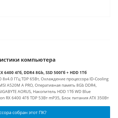
ристики компьютера
X 6400 4Гб, DDR4 8Gb, SSD 500Гб + HDD 1Тб
 8x4.0 ГГц TDP 65Вт, Охлаждение процессора ID-Cooling
 MSI A520M A PRO, Оперативная память 8Gb DDR4,
GIGABYTE AORUS, Накопитель HDD 1Тб WD Blue
on RX 6400 4Гб TDP 53Вт mP35, Блок питания ATX 350Вт
ссора собран этот ПК?