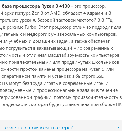
 базе процессора Ryzen 3 4100
– это процессор,
 архитектуре Zen 3 от AMD, обладает 4 ядрами и 8
третьего уровня, базовой тактовой частотой 3,8 ГГц,
ц в режиме Turbo. Этот процессор отлично подходит для
дительных и недорогих универсальных компьютеров,
ия учебных и домашних задач, а также обеспечат
ью погрузиться в захватывающий мир современных
стоимость и отличная масштабируемость компьютеров
бенно привлекательными для продвинутых школьников
можности простой замены процессора на Ryzen 5 или
а оперативной памяти и установки быстрого SSD
 ПК могут без труда играть в современные игры и
 повседневные и профессиональные задачи в течение
нтегрированной графики, поэтому производительность в
й видеокарты, которая будет установлена при сборке ПК
тановлена в этом компьютере?