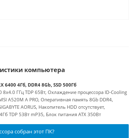
ристики компьютера
X 6400 4Гб, DDR4 8Gb, SSD 500Гб
 8x4.0 ГГц TDP 65Вт, Охлаждение процессора ID-Cooling
 MSI A520M A PRO, Оперативная память 8Gb DDR4,
GIGABYTE AORUS, Накопитель HDD отсутствует,
4Гб TDP 53Вт mP35, Блок питания ATX 350Вт
ссора собран этот ПК?