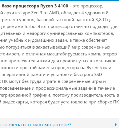
 базе процессора Ryzen 3 4100
– это процессор,
 архитектуре Zen 3 от AMD, обладает 4 ядрами и 8
третьего уровня, базовой тактовой частотой 3,8 ГГц,
ц в режиме Turbo. Этот процессор отлично подходит для
дительных и недорогих универсальных компьютеров,
ия учебных и домашних задач, а также обеспечат
ью погрузиться в захватывающий мир современных
стоимость и отличная масштабируемость компьютеров
бенно привлекательными для продвинутых школьников
можности простой замены процессора на Ryzen 5 или
а оперативной памяти и установки быстрого SSD
 ПК могут без труда играть в современные игры и
 повседневные и профессиональные задачи в течение
нтегрированной графики, поэтому производительность в
й видеокарты, которая будет установлена при сборке ПК
тановлена в этом компьютере?