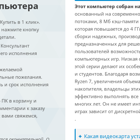
мпьютера
Этот компьютер собран на
основанный на современной
потоками, 8 Мб кэш-памяти 
упить в 1 клик».
которая повышается до 4 ГГ
и нажмите кнопку
сборки надежных, произво
детали.
предназначенных для решен
. Консультант
пользователей возможност
 его исполнения
компьютерных игр. Низкая 
этой серии делают их осо
 желаемой
и студентов. Благодаря воз
льные пожелания.
Ryzen 7, увеличения объем
ть и срок исполнения
накопителя, владельцы этих
эффективно выполнять все
ПК в корзину и
многих лет. Он не имеет и
омментарии к заказу
играх зависит от дискретно
 вами свяжемся,
.
Какая видеокарта ус
тся окончательной. О