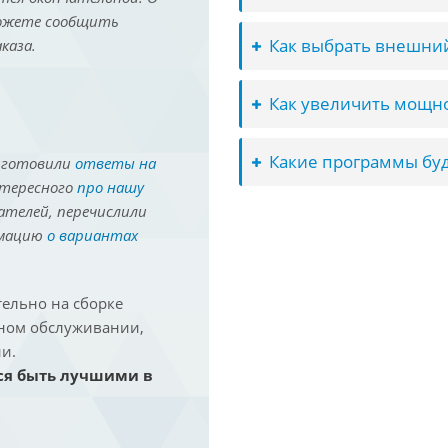
можете сообщить
Как выбрать внешний
каза.
Как увеличить мощно
Какие программы буд
иготовили
ответы на
нтересного
про нашу
ателей, перечислили
рмацию
о вариантах
ельно на сборке
йном обслуживании,
и.
ся быть лучшими в