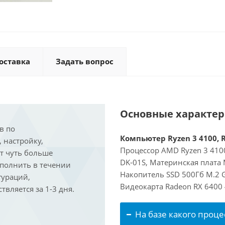
оставка
Задать вопрос
Основные характе
в по
Компьютер Ryzen 3 4100, R
, настройку,
Процессор AMD Ryzen 3 4100
ит чуть больше
DK-01S, Материнская плата
ыполнить в течении
Накопитель SSD 500Гб M.2 
гураций,
Видеокарта Radeon RX 6400 
вляется за 1-3 дня.
На базе какого проце