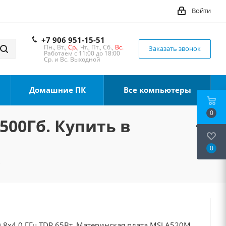
Войти
+7 906 951-15-51
Пн., Вт.,
Ср.
, Чт., Пт., Сб.,
Вс.
Заказать звонок
Работаем с 11:00 до 18:00
Ср. и Вс. Выходной
Домашние ПК
Все компьютеры
0
 500Гб. Купить в
0
е
 8x4.0 ГГц TDP 65Вт, Материнская плата MSI A520M