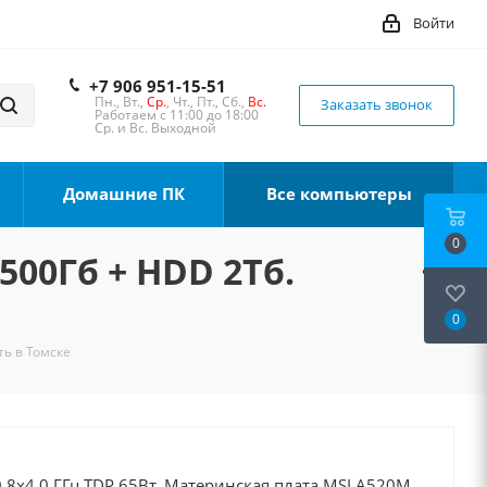
Войти
+7 906 951-15-51
Пн., Вт.,
Ср.
, Чт., Пт., Сб.,
Вс.
Заказать звонок
Работаем с 11:00 до 18:00
Ср. и Вс. Выходной
Домашние ПК
Все компьютеры
0
500Гб + HDD 2Тб.
0
ть в Томске
 8x4.0 ГГц TDP 65Вт, Материнская плата MSI A520M