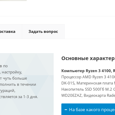
оставка
Задать вопрос
Основные характе
в по
Компьютер Ryzen 3 4100, R
, настройку,
Процессор AMD Ryzen 3 4100
ит чуть больше
DK-01S, Материнская плата
ыполнить в течении
Накопитель SSD 500Гб M.2 
гураций,
WD20EZAZ, Видеокарта Rade
вляется за 1-3 дня.
На базе какого проце