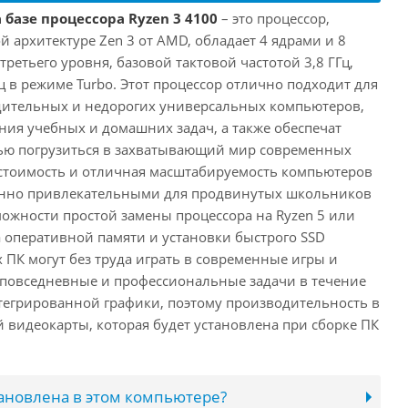
 базе процессора Ryzen 3 4100
– это процессор,
 архитектуре Zen 3 от AMD, обладает 4 ядрами и 8
третьего уровня, базовой тактовой частотой 3,8 ГГц,
ц в режиме Turbo. Этот процессор отлично подходит для
дительных и недорогих универсальных компьютеров,
ия учебных и домашних задач, а также обеспечат
ью погрузиться в захватывающий мир современных
стоимость и отличная масштабируемость компьютеров
бенно привлекательными для продвинутых школьников
можности простой замены процессора на Ryzen 5 или
а оперативной памяти и установки быстрого SSD
 ПК могут без труда играть в современные игры и
 повседневные и профессиональные задачи в течение
нтегрированной графики, поэтому производительность в
й видеокарты, которая будет установлена при сборке ПК
тановлена в этом компьютере?