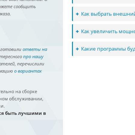
можете сообщить
Как выбрать внешний
каза.
Как увеличить мощно
Какие программы буд
иготовили
ответы на
нтересного
про нашу
ателей, перечислили
рмацию
о вариантах
ельно на сборке
йном обслуживании,
и.
ся быть лучшими в