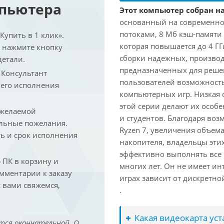
мпьютера
Этот компьютер собран на
основанный на современной
потоками, 8 Мб кэш-памяти 
упить в 1 клик».
которая повышается до 4 ГГ
и нажмите кнопку
сборки надежных, произво
детали.
предназначенных для решен
. Консультант
пользователей возможност
 его исполнения
компьютерных игр. Низкая 
этой серии делают их осо
 желаемой
и студентов. Благодаря воз
льные пожелания.
Ryzen 7, увеличения объем
ть и срок исполнения
накопителя, владельцы этих
эффективно выполнять все
ПК в корзину и
многих лет. Он не имеет и
омментарии к заказу
играх зависит от дискретно
 вами свяжемся,
.
Какая видеокарта ус
тся окончательной. О