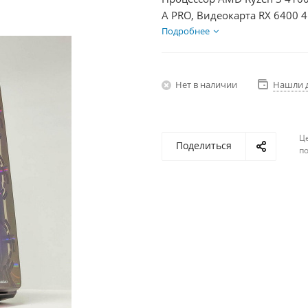
A PRO, Видеокарта RX 6400 
БП 350Вт
Подробнее
Нет в наличии
Нашли 
Ц
Поделиться
по