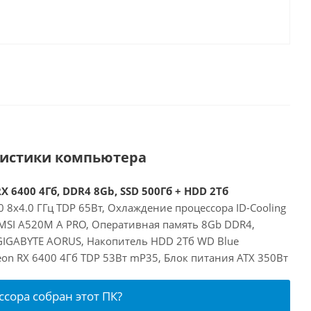
ристики компьютера
X 6400 4Гб, DDR4 8Gb, SSD 500Гб + HDD 2Тб
 8x4.0 ГГц TDP 65Вт, Охлаждение процессора ID-Cooling
 MSI A520M A PRO, Оперативная память 8Gb DDR4,
GIGABYTE AORUS, Накопитель HDD 2Тб WD Blue
on RX 6400 4Гб TDP 53Вт mP35, Блок питания ATX 350Вт
ссора собран этот ПК?