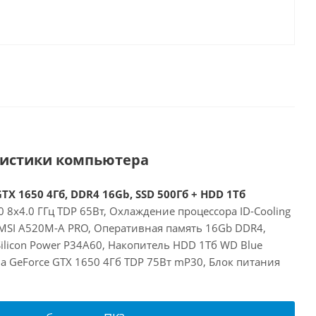
ристики компьютера
TX 1650 4Гб, DDR4 16Gb, SSD 500Гб + HDD 1Тб
 8x4.0 ГГц TDP 65Вт, Охлаждение процессора ID-Cooling
 MSI A520M-A PRO, Оперативная память 16Gb DDR4,
ilicon Power P34A60, Накопитель HDD 1Тб WD Blue
a GeForce GTX 1650 4Гб TDP 75Вт mP30, Блок питания