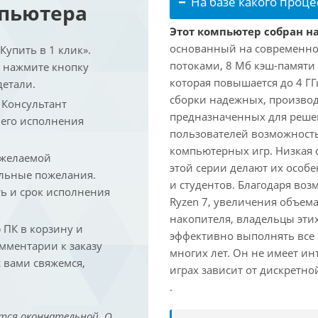
На базе какого проце
мпьютера
Этот компьютер собран на
основанный на современной
упить в 1 клик».
потоками, 8 Мб кэш-памяти 
и нажмите кнопку
которая повышается до 4 ГГ
детали.
сборки надежных, произво
. Консультант
предназначенных для решен
 его исполнения
пользователей возможност
компьютерных игр. Низкая 
 желаемой
этой серии делают их осо
льные пожелания.
и студентов. Благодаря воз
ть и срок исполнения
Ryzen 7, увеличения объем
накопителя, владельцы этих
ПК в корзину и
эффективно выполнять все
омментарии к заказу
многих лет. Он не имеет и
 вами свяжемся,
играх зависит от дискретно
.
тся окончательной. О