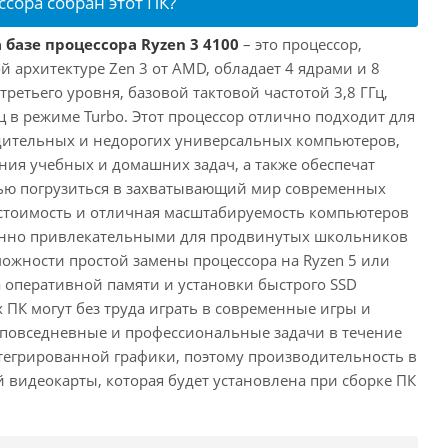
ссора собран этот ПК?
 базе процессора Ryzen 3 4100
– это процессор,
 архитектуре Zen 3 от AMD, обладает 4 ядрами и 8
третьего уровня, базовой тактовой частотой 3,8 ГГц,
ц в режиме Turbo. Этот процессор отлично подходит для
дительных и недорогих универсальных компьютеров,
ия учебных и домашних задач, а также обеспечат
ью погрузиться в захватывающий мир современных
стоимость и отличная масштабируемость компьютеров
бенно привлекательными для продвинутых школьников
можности простой замены процессора на Ryzen 5 или
а оперативной памяти и установки быстрого SSD
 ПК могут без труда играть в современные игры и
 повседневные и профессиональные задачи в течение
нтегрированной графики, поэтому производительность в
й видеокарты, которая будет установлена при сборке ПК