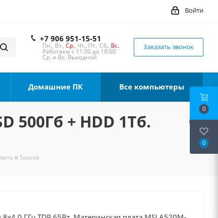
Войти
+7 906 951-15-51
Пн., Вт.,
Ср.
, Чт., Пт., Сб.,
Вс.
Заказать звонок
Работаем с 11:00 до 18:00
Ср. и Вс. Выходной
Домашние ПК
Все компьютеры
0
SD 500Гб + HDD 1Тб.
0
упить в Томске
 8x4.0 ГГц TDP 65Вт, Материнская плата MSI A520M-