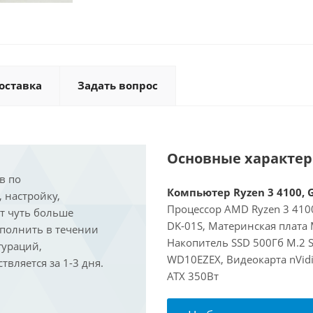
оставка
Задать вопрос
Основные характе
в по
Компьютер Ryzen 3 4100, G
, настройку,
Процессор AMD Ryzen 3 4100
ит чуть больше
DK-01S, Материнская плата
ыполнить в течении
Накопитель SSD 500Гб M.2 S
гураций,
WD10EZEX, Видеокарта nVidi
вляется за 1-3 дня.
ATX 350Вт