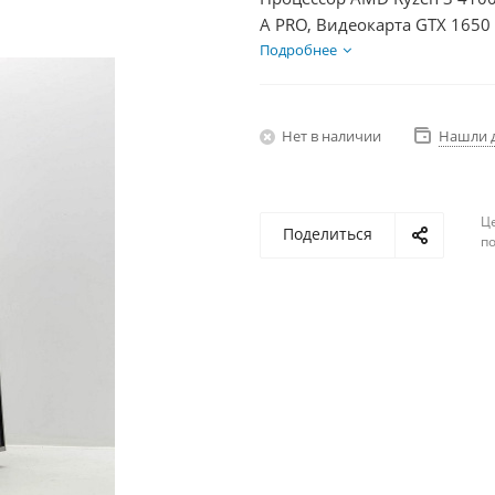
A PRO, Видеокарта GTX 1650
1Тб, БП 350Вт
Подробнее
Нет в наличии
Нашли 
Ц
Поделиться
по