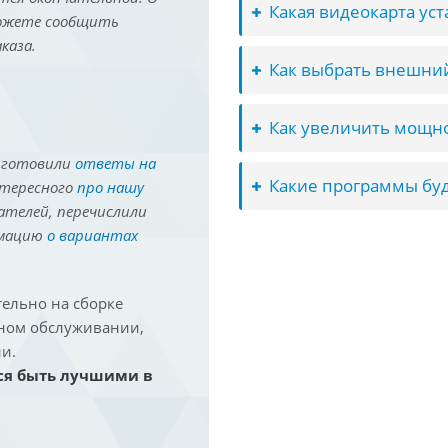
Какая видеокарта ус
можете сообщить
каза.
Как выбрать внешний
Как увеличить мощно
иготовили
ответы на
Какие программы буд
нтересного
про нашу
ателей, перечислили
рмацию
о вариантах
ельно на сборке
йном обслуживании,
и.
ся быть лучшими в