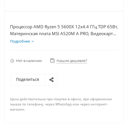
Процессор AMD Ryzen 5 5600X 12x4.4 ГГц TDP 65Вт,
Материнская плата MSI A520M A PRO, Видеокарта
RX 6400 4Гб, Память DDR4 32Gb, Диски SSD 500Гб
Подробнее
+ HDD 1Тб, БП 350Вт
Нет в наличии
Нашли дешевле?
Поделиться
Цена действительна при покупке в офисе, при оформлении
заказа по телефону, через WhatsApp или через интернет-
магазин.