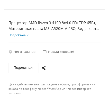
Процессор AMD Ryzen 3 4100 8x4.0 ГГц TDP 65Вт,
Материнская плата MSI A520M-A PRO, Видеокарта
GT 1030 2Гб, Память DDR4 8Gb, Диски SSD
Подробнее
1000Гб, БП 350Вт
Нет в наличии
Нашли дешевле?
Поделиться
Цена действительна при покупке в офисе, при оформлении
заказа по телефону, через WhatsApp или через интернет-
магазин.