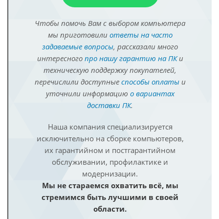
Чтобы помочь Вам с выбором компьютера
мы приготовили
ответы на часто
задаваемые вопросы
, рассказали много
интересного
про нашу гарантию на ПК
и
техническую поддержку покупателей,
перечислили доступные
способы оплаты
и
уточнили информацию
о вариантах
доставки ПК
.
Наша компания специализируется
исключительно на сборке компьютеров,
их гарантийном и постгарантийном
обслуживании, профилактике и
модернизации.
Мы не стараемся охватить всё, мы
стремимся быть лучшими в своей
области.