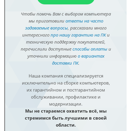
Чтобы помочь Вам с выбором компьютера
мы приготовили
ответы на часто
задаваемые вопросы
, рассказали много
интересного
про нашу гарантию на ПК
и
техническую поддержку покупателей,
перечислили доступные
способы оплаты
и
уточнили информацию
о вариантах
доставки ПК
.
Наша компания специализируется
исключительно на сборке компьютеров,
их гарантийном и постгарантийном
обслуживании, профилактике и
модернизации.
Мы не стараемся охватить всё, мы
стремимся быть лучшими в своей
области.