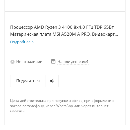
Процессор AMD Ryzen 3 4100 8x4.0 ГГц TDP 65Вт,
Материнская плата MSI A520M A PRO, Видеокарта
RX 6400 4Гб, Память DDR4 8Gb, Диски SSD
Подробнее
1000Гб, БП 350Вт
Нет в наличии
Нашли дешевле?
Поделиться
Цена действительна при покупке в офисе, при оформлении
заказа по телефону, через WhatsApp или через интернет-
магазин.