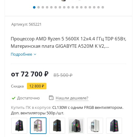
Артикул:
565221
Процессор AMD Ryzen 5 5600X 12x4.4 ГГц TDP 65Вт,
Материнская плата GIGABYTE A520M K V2,
Видеокарта GT 1030 2Гб, Память DDR4 16Gb,
Подробнее
Диски SSD 1000Гб + HDD 1Тб, БП 500Вт
от
72 700 ₽
85 500 ₽
Скидка
12 800 ₽
Достаточно
Нашли дешевле?
Купить ПК в корпусе:
CL130W c одним FRGB вентилятором.
Доп. вентиляторы 500р./шт.