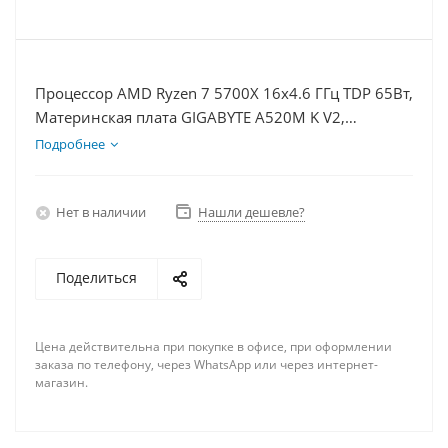
Процессор AMD Ryzen 7 5700X 16x4.6 ГГц TDP 65Вт,
Материнская плата GIGABYTE A520M K V2,
Видеокарта GT 1030 2Гб, Память DDR4 32Gb,
Подробнее
Диски SSD 1000Гб, БП 500Вт
Нет в наличии
Нашли дешевле?
Поделиться
Цена действительна при покупке в офисе, при оформлении
заказа по телефону, через WhatsApp или через интернет-
магазин.