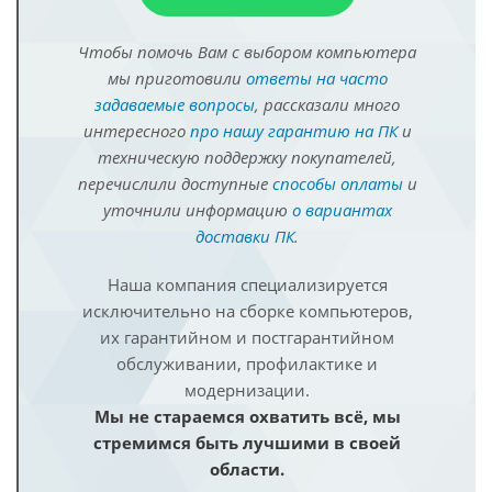
Чтобы помочь Вам с выбором компьютера
мы приготовили
ответы на часто
задаваемые вопросы
, рассказали много
интересного
про нашу гарантию на ПК
и
техническую поддержку покупателей,
перечислили доступные
способы оплаты
и
уточнили информацию
о вариантах
доставки ПК
.
Наша компания специализируется
исключительно на сборке компьютеров,
их гарантийном и постгарантийном
обслуживании, профилактике и
модернизации.
Мы не стараемся охватить всё, мы
стремимся быть лучшими в своей
области.