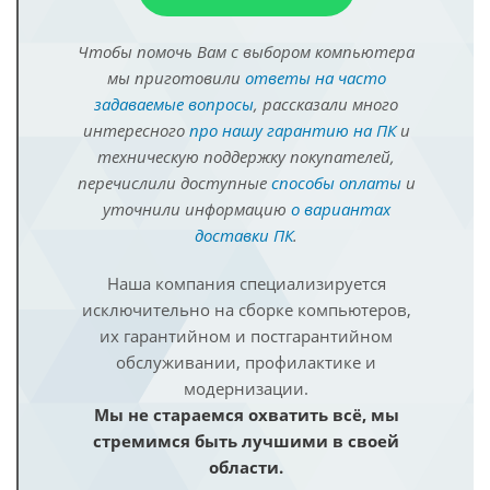
Чтобы помочь Вам с выбором компьютера
мы приготовили
ответы на часто
задаваемые вопросы
, рассказали много
интересного
про нашу гарантию на ПК
и
техническую поддержку покупателей,
перечислили доступные
способы оплаты
и
уточнили информацию
о вариантах
доставки ПК
.
Наша компания специализируется
исключительно на сборке компьютеров,
их гарантийном и постгарантийном
обслуживании, профилактике и
модернизации.
Мы не стараемся охватить всё, мы
стремимся быть лучшими в своей
области.