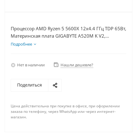
Процессор AMD Ryzen 5 5600X 12x4.4 ГГц TDP 65Вт,
Материнская плата GIGABYTE A520M K V2,
Видеокарта GTX 1650 4Гб, Память DDR4 32Gb,
Подробнее
Диски SSD 1000Гб + HDD 2Тб, БП 500Вт
Нет в наличии
Нашли дешевле?
Поделиться
Цена действительна при покупке в офисе, при оформлении
заказа по телефону, через WhatsApp или через интернет-
магазин.