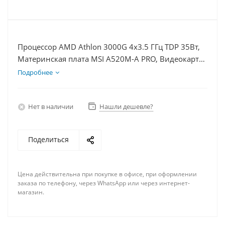
Процессор AMD Athlon 3000G 4x3.5 ГГц TDP 35Вт,
Материнская плата MSI A520M-A PRO, Видеокарта
UltraHD 1Гб, Память DDR4 8Gb, Диски SSD 1000Гб
Подробнее
+ HDD 1Тб, БП 350Вт
Нет в наличии
Нашли дешевле?
Поделиться
Цена действительна при покупке в офисе, при оформлении
заказа по телефону, через WhatsApp или через интернет-
магазин.