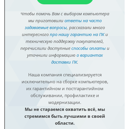
Чтобы помочь Вам с выбором компьютера
мы приготовили
ответы на часто
задаваемые вопросы
, рассказали много
интересного
про нашу гарантию на ПК
и
техническую поддержку покупателей,
перечислили доступные
способы оплаты
и
уточнили информацию
о вариантах
доставки ПК
.
Наша компания специализируется
исключительно на сборке компьютеров,
их гарантийном и постгарантийном
обслуживании, профилактике и
модернизации.
Мы не стараемся охватить всё, мы
стремимся быть лучшими в своей
области.