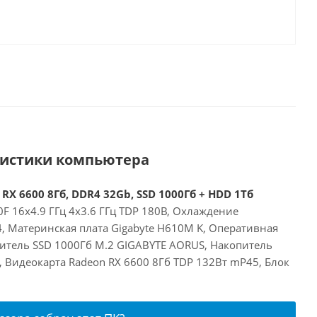
ристики компьютера
 RX 6600 8Гб, DDR4 32Gb, SSD 1000Гб + HDD 1Тб
00F 16x4.9 ГГц 4x3.6 ГГц TDP 180В, Охлаждение
14, Материнская плата Gigabyte H610M K, Оперативная
итель SSD 1000Гб M.2 GIGABYTE AORUS, Накопитель
 Видеокарта Radeon RX 6600 8Гб TDP 132Вт mP45, Блок