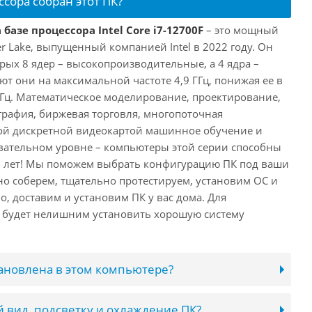
ссора собран этот ПК?
базе процессора Intel Core i7-12700F
– это мощный
er Lake, выпущенный компанией Intel в 2022 году. Он
рых 8 ядер – высокопроизводительные, а 4 ядра –
т они на максимальной частоте 4,9 ГГц, понижая ее в
 ГГц. Математическое моделирование, проектирование,
рафия, биржевая торговля, многопоточная
ной дискретной видеокартой машинное обучение и
вательном уровне – компьютеры этой серии способны
10 лет! Мы поможем выбрать конфигурацию ПК под ваши
но соберем, тщательно протестируем, установим ОС и
о, доставим и установим ПК у вас дома. Для
 будет нелишним установить хорошую систему
тановлена в этом компьютере?
 вид, подсветку и охлаждение ПК?