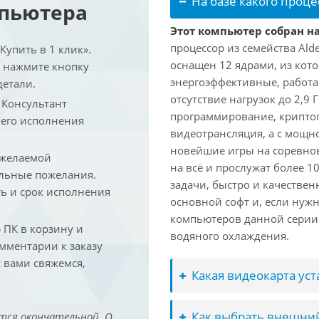
На базе какого проце
мпьютера
Этот компьютер собран на 
процессор из семейства Ald
упить в 1 клик».
оснащен 12 ядрами, из кото
и нажмите кнопку
энергоэффективные, работаю
детали.
отсутствие нагрузок до 2,9
. Консультант
программирование, криптог
 его исполнения
видеотрансляция, а с мощ
новейшие игры на соревно
 желаемой
на всё и прослужат более 
льные пожелания.
задачи, быстро и качествен
ть и срок исполнения
основной софт и, если нужн
компьютеров данной серии
ПК в корзину и
водяного охлаждения.
омментарии к заказу
 вами свяжемся,
Какая видеокарта ус
Как выбрать внешний
тся окончательной. О