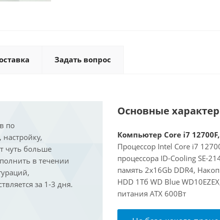
оставка
Задать вопрос
Основные характе
в по
Компьютер Core i7 12700F,
, настройку,
Процессор Intel Core i7 127
ит чуть больше
процессора ID-Cooling SE-2
ыполнить в течении
память 2x16Gb DDR4, Накоп
гураций,
HDD 1Тб WD Blue WD10EZEX,
вляется за 1-3 дня.
питания ATX 600Вт