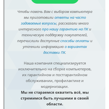
Чтобы помочь Вам с выбором компьютера
мы приготовили
ответы на часто
задаваемые вопросы
, рассказали много
интересного
про нашу гарантию на ПК
и
техническую поддержку покупателей,
перечислили доступные
способы оплаты
и
уточнили информацию
о вариантах
доставки ПК
.
Наша компания специализируется
исключительно на сборке компьютеров,
их гарантийном и постгарантийном
обслуживании, профилактике и
модернизации.
Мы не стараемся охватить всё, мы
стремимся быть лучшими в своей
области.