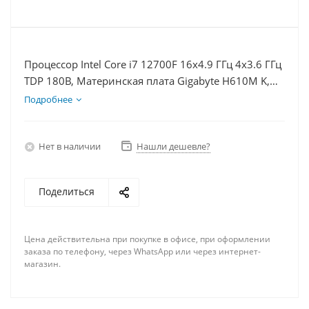
Процессор Intel Core i7 12700F 16x4.9 ГГц 4x3.6 ГГц
TDP 180В, Материнская плата Gigabyte H610M K,
Видеокарта RX 6500XT 4Гб, Память DDR4 16Gb,
Подробнее
Диски SSD 1000Гб + HDD 2Тб, БП 600Вт
Нет в наличии
Нашли дешевле?
Поделиться
Цена действительна при покупке в офисе, при оформлении
заказа по телефону, через WhatsApp или через интернет-
магазин.