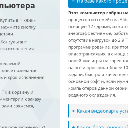
На базе какого проце
мпьютера
Этот компьютер собран на 
процессор из семейства Ald
упить в 1 клик».
оснащен 12 ядрами, из кото
и нажмите кнопку
энергоэффективные, работаю
детали.
отсутствие нагрузок до 2,9
. Консультант
программирование, криптог
 его исполнения
видеотрансляция, а с мощ
новейшие игры на соревно
 желаемой
на всё и прослужат более 
льные пожелания.
задачи, быстро и качествен
ть и срок исполнения
основной софт и, если нужн
компьютеров данной серии
ПК в корзину и
водяного охлаждения.
омментарии к заказу
 вами свяжемся,
Какая видеокарта ус
Как выбрать внешний
тся окончательной. О