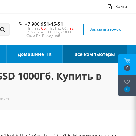
Войти
+7 906 951-15-51
Пн., Вт.,
Ср.
, Чт., Пт., Сб.,
Вс.
Заказать звонок
Работаем с 11:00 до 18:00
Ср. и Вс. Выходной
Домашние ПК
Все компьютеры
0
SSD 1000Гб. Купить в
0
Томске
0F 16x4.9 ГГц 4x3.6 ГГц TDP 180В, Материнская плата