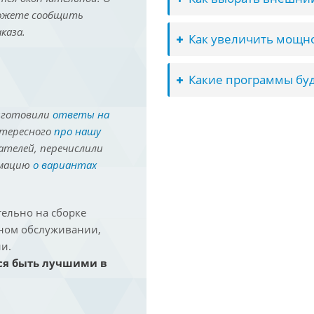
можете сообщить
каза.
Как увеличить мощно
Какие программы буд
иготовили
ответы на
нтересного
про нашу
ателей, перечислили
рмацию
о вариантах
ельно на сборке
йном обслуживании,
и.
ся быть лучшими в