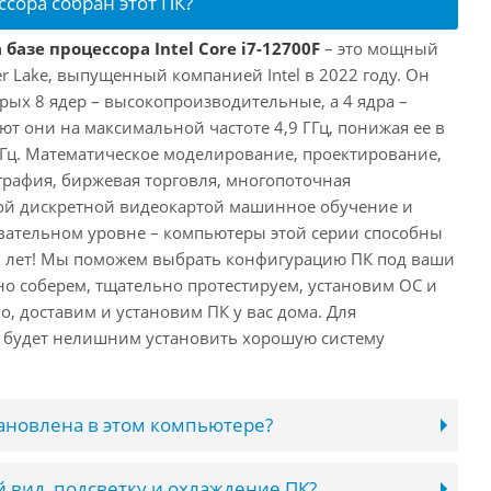
ссора собран этот ПК?
базе процессора Intel Core i7-12700F
– это мощный
er Lake, выпущенный компанией Intel в 2022 году. Он
рых 8 ядер – высокопроизводительные, а 4 ядра –
т они на максимальной частоте 4,9 ГГц, понижая ее в
 ГГц. Математическое моделирование, проектирование,
рафия, биржевая торговля, многопоточная
ной дискретной видеокартой машинное обучение и
вательном уровне – компьютеры этой серии способны
10 лет! Мы поможем выбрать конфигурацию ПК под ваши
но соберем, тщательно протестируем, установим ОС и
о, доставим и установим ПК у вас дома. Для
 будет нелишним установить хорошую систему
тановлена в этом компьютере?
 вид, подсветку и охлаждение ПК?