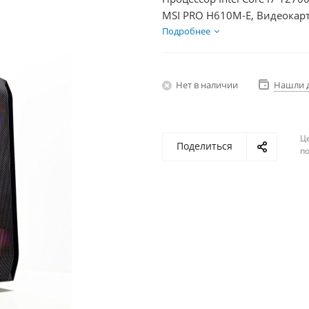
MSI PRO H610M-E, Видеокарт
1000Гб, БП 600Вт
Подробнее
Нет в наличии
Нашли 
Ц
Поделиться
по