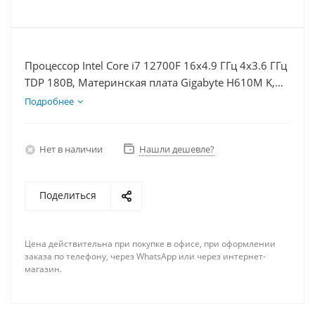
Процессор Intel Core i7 12700F 16x4.9 ГГц 4x3.6 ГГц
TDP 180В, Материнская плата Gigabyte H610M K,
Видеокарта RX 6600 8Гб, Память DDR4 8Gb, Диски
Подробнее
SSD 500Гб + HDD 1Тб, БП 600Вт
Нет в наличии
Нашли дешевле?
Поделиться
Цена действительна при покупке в офисе, при оформлении
заказа по телефону, через WhatsApp или через интернет-
магазин.