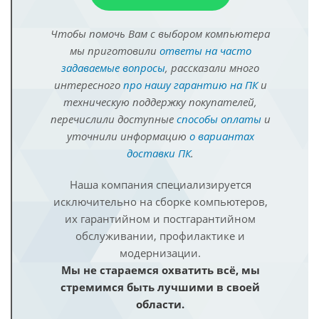
Чтобы помочь Вам с выбором компьютера
мы приготовили
ответы на часто
задаваемые вопросы
, рассказали много
интересного
про нашу гарантию на ПК
и
техническую поддержку покупателей,
перечислили доступные
способы оплаты
и
уточнили информацию
о вариантах
доставки ПК
.
Наша компания специализируется
исключительно на сборке компьютеров,
их гарантийном и постгарантийном
обслуживании, профилактике и
модернизации.
Мы не стараемся охватить всё, мы
стремимся быть лучшими в своей
области.