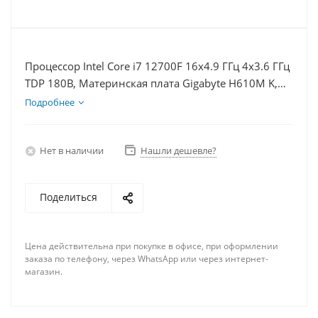
Процессор Intel Core i7 12700F 16x4.9 ГГц 4x3.6 ГГц
TDP 180В, Материнская плата Gigabyte H610M K,
Видеокарта RTX 3060 12Гб, Память DDR4 8Gb,
Подробнее
Диски SSD 500Гб + HDD 2Тб, БП 600Вт
Нет в наличии
Нашли дешевле?
Поделиться
Цена действительна при покупке в офисе, при оформлении
заказа по телефону, через WhatsApp или через интернет-
магазин.