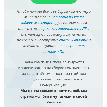
Чтобы помочь Вам с выбором компьютера
мы приготовили
ответы на часто
задаваемые вопросы
, рассказали много
интересного
про нашу гарантию на ПК
и
техническую поддержку покупателей,
перечислили доступные
способы оплаты
и
уточнили информацию
о вариантах
доставки ПК
.
Наша компания специализируется
исключительно на сборке компьютеров,
их гарантийном и постгарантийном
обслуживании, профилактике и
модернизации.
Мы не стараемся охватить всё, мы
стремимся быть лучшими в своей
области.