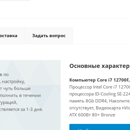
оставка
Задать вопрос
Основные характе
в по
Компьютер Core i7 12700F,
, настройку,
Процессор Intel Core i7 127
ит чуть больше
процессора ID-Cooling SE-2
ыполнить в течении
память 8Gb DDR4, Накопител
гураций,
отсутствует, Видеокарта nVi
вляется за 1-3 дня.
ATX 600Вт 80+ Bronze