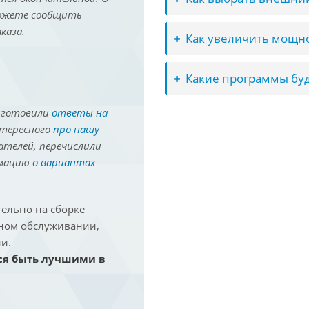
можете сообщить
каза.
Как увеличить мощно
Какие программы буд
иготовили
ответы на
нтересного
про нашу
ателей, перечислили
рмацию
о вариантах
ельно на сборке
йном обслуживании,
и.
ся быть лучшими в