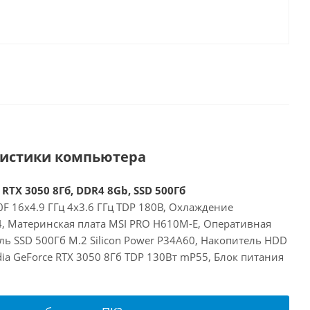
ристики компьютера
 RTX 3050 8Гб, DDR4 8Gb, SSD 500Гб
00F 16x4.9 ГГц 4x3.6 ГГц TDP 180В, Охлаждение
24, Материнская плата MSI PRO H610M-E, Оперативная
ь SSD 500Гб M.2 Silicon Power P34A60, Накопитель HDD
dia GeForce RTX 3050 8Гб TDP 130Вт mP55, Блок питания