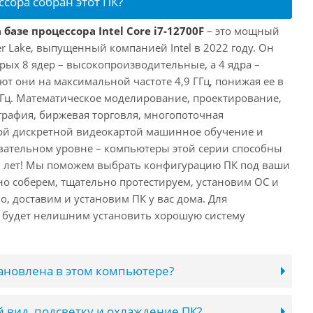
ссора собран этот ПК?
базе процессора Intel Core i7-12700F
– это мощный
er Lake, выпущенный компанией Intel в 2022 году. Он
рых 8 ядер – высокопроизводительные, а 4 ядра –
т они на максимальной частоте 4,9 ГГц, понижая ее в
 ГГц. Математическое моделирование, проектирование,
рафия, биржевая торговля, многопоточная
ной дискретной видеокартой машинное обучение и
вательном уровне – компьютеры этой серии способны
10 лет! Мы поможем выбрать конфигурацию ПК под ваши
но соберем, тщательно протестируем, установим ОС и
о, доставим и установим ПК у вас дома. Для
 будет нелишним установить хорошую систему
тановлена в этом компьютере?
 вид, подсветку и охлаждение ПК?