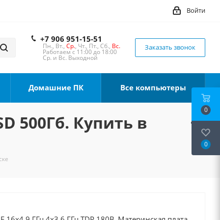
Войти
+7 906 951-15-51
Пн., Вт.,
Ср.
, Чт., Пт., Сб.,
Вс.
Заказать звонок
Работаем с 11:00 до 18:00
Ср. и Вс. Выходной
Домашние ПК
Все компьютеры
0
SD 500Гб. Купить в
0
ске
0F 16x4.9 ГГц 4x3.6 ГГц TDP 180В, Материнская плата