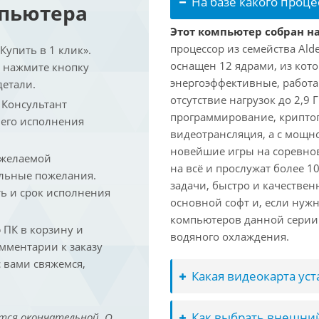
На базе какого проце
мпьютера
Этот компьютер собран на 
процессор из семейства Ald
упить в 1 клик».
оснащен 12 ядрами, из кото
и нажмите кнопку
энергоэффективные, работаю
детали.
отсутствие нагрузок до 2,9
. Консультант
программирование, криптог
 его исполнения
видеотрансляция, а с мощ
новейшие игры на соревно
 желаемой
на всё и прослужат более 
льные пожелания.
задачи, быстро и качествен
ть и срок исполнения
основной софт и, если нужн
компьютеров данной серии
ПК в корзину и
водяного охлаждения.
омментарии к заказу
 вами свяжемся,
Какая видеокарта ус
Как выбрать внешний
тся окончательной. О