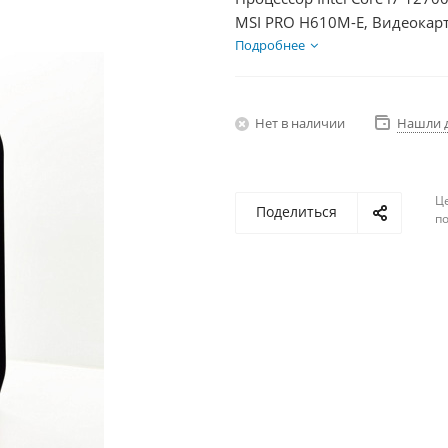
MSI PRO H610M-E, Видеокарт
SSD 500Гб, БП 600Вт
Подробнее
Нет в наличии
Нашли 
Ц
Поделиться
по