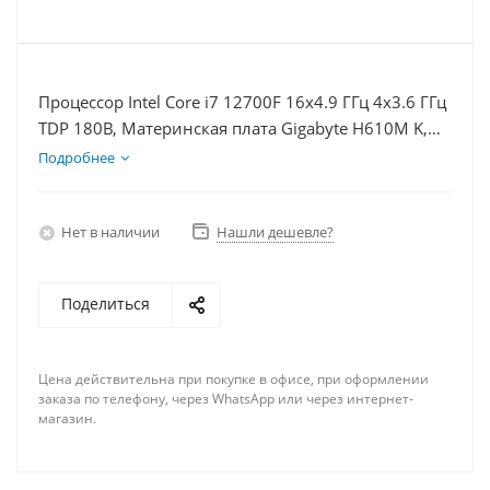
Процессор Intel Core i7 12700F 16x4.9 ГГц 4x3.6 ГГц
TDP 180В, Материнская плата Gigabyte H610M K,
Видеокарта RX 6650XT 8Гб, Память DDR4 16Gb,
Подробнее
Диски SSD 500Гб, БП 600Вт
Нет в наличии
Нашли дешевле?
Поделиться
Цена действительна при покупке в офисе, при оформлении
заказа по телефону, через WhatsApp или через интернет-
магазин.