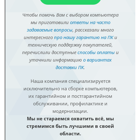
Чтобы помочь Вам с выбором компьютера
мы приготовили
ответы на часто
задаваемые вопросы
, рассказали много
интересного
про нашу гарантию на ПК
и
техническую поддержку покупателей,
перечислили доступные
способы оплаты
и
уточнили информацию
о вариантах
доставки ПК
.
Наша компания специализируется
исключительно на сборке компьютеров,
их гарантийном и постгарантийном
обслуживании, профилактике и
модернизации.
Мы не стараемся охватить всё, мы
стремимся быть лучшими в своей
области.