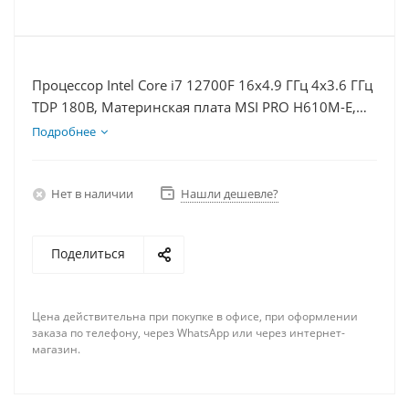
Процессор Intel Core i7 12700F 16x4.9 ГГц 4x3.6 ГГц
TDP 180В, Материнская плата MSI PRO H610M-E,
Видеокарта RTX 3050 8Гб, Память DDR4 64Gb,
Подробнее
Диски SSD 500Гб, БП 600Вт
Нет в наличии
Нашли дешевле?
Поделиться
Цена действительна при покупке в офисе, при оформлении
заказа по телефону, через WhatsApp или через интернет-
магазин.