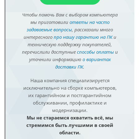
Чтобы помочь Вам с выбором компьютера
мы приготовили
ответы на часто
задаваемые вопросы
, рассказали много
интересного
про нашу гарантию на ПК
и
техническую поддержку покупателей,
перечислили доступные
способы оплаты
и
уточнили информацию
о вариантах
доставки ПК
.
Наша компания специализируется
исключительно на сборке компьютеров,
их гарантийном и постгарантийном
обслуживании, профилактике и
модернизации.
Мы не стараемся охватить всё, мы
стремимся быть лучшими в своей
области.