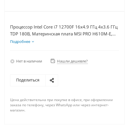
Процессор Intel Core i7 12700F 16x4.9 ГГц 4x3.6 ГГц
TDP 180В, Материнская плата MSI PRO H610M-E,
Видеокарта RTX 4060Ti 8Гб, Память DDR4 64Gb,
Подробнее
Диски SSD 500Гб + HDD 1Тб, БП 600Вт
Нет в наличии
Нашли дешевле?
Поделиться
Цена действительна при покупке в офисе, при оформлении
заказа по телефону, через WhatsApp или через интернет-
магазин.