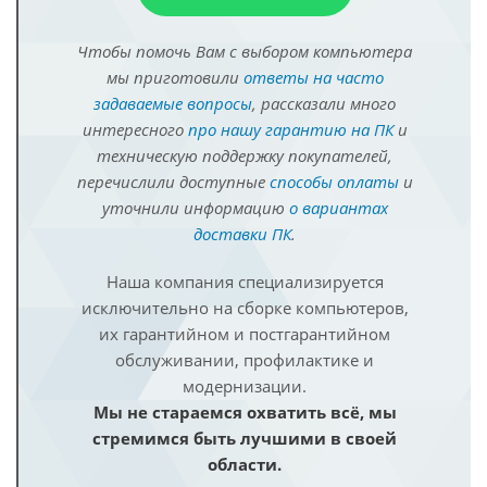
Чтобы помочь Вам с выбором компьютера
мы приготовили
ответы на часто
задаваемые вопросы
, рассказали много
интересного
про нашу гарантию на ПК
и
техническую поддержку покупателей,
перечислили доступные
способы оплаты
и
уточнили информацию
о вариантах
доставки ПК
.
Наша компания специализируется
исключительно на сборке компьютеров,
их гарантийном и постгарантийном
обслуживании, профилактике и
модернизации.
Мы не стараемся охватить всё, мы
стремимся быть лучшими в своей
области.