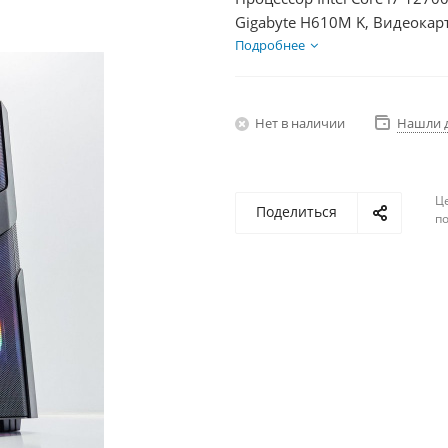
Gigabyte H610M K, Видеокар
SSD 250Гб, БП 600Вт
Подробнее
Нет в наличии
Нашли 
Ц
Поделиться
по