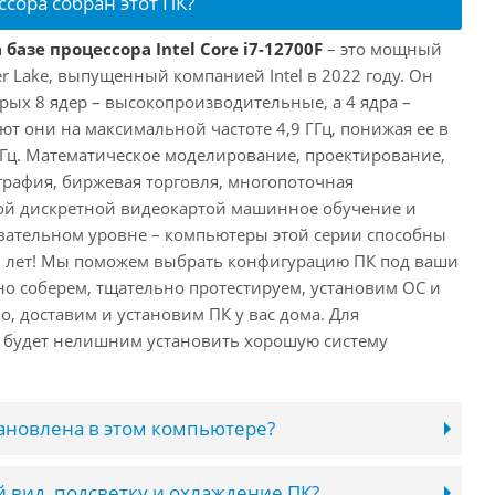
ссора собран этот ПК?
базе процессора Intel Core i7-12700F
– это мощный
er Lake, выпущенный компанией Intel в 2022 году. Он
рых 8 ядер – высокопроизводительные, а 4 ядра –
т они на максимальной частоте 4,9 ГГц, понижая ее в
 ГГц. Математическое моделирование, проектирование,
рафия, биржевая торговля, многопоточная
ной дискретной видеокартой машинное обучение и
вательном уровне – компьютеры этой серии способны
10 лет! Мы поможем выбрать конфигурацию ПК под ваши
но соберем, тщательно протестируем, установим ОС и
о, доставим и установим ПК у вас дома. Для
 будет нелишним установить хорошую систему
тановлена в этом компьютере?
 вид, подсветку и охлаждение ПК?