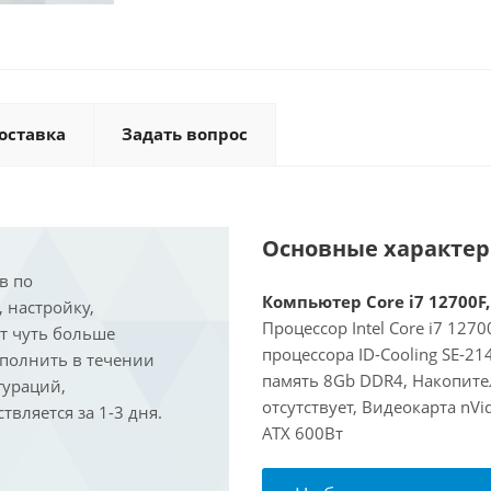
оставка
Задать вопрос
Основные характе
в по
Компьютер Core i7 12700F,
, настройку,
Процессор Intel Core i7 127
ит чуть больше
процессора ID-Cooling SE-2
ыполнить в течении
память 8Gb DDR4, Накопител
гураций,
отсутствует, Видеокарта nVi
вляется за 1-3 дня.
ATX 600Вт