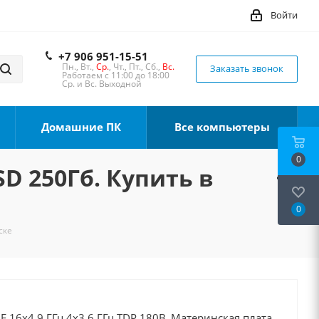
Войти
+7 906 951-15-51
Пн., Вт.,
Ср.
, Чт., Пт., Сб.,
Вс.
Заказать звонок
Работаем с 11:00 до 18:00
Ср. и Вс. Выходной
Домашние ПК
Все компьютеры
0
SD 250Гб. Купить в
0
ске
0F 16x4.9 ГГц 4x3.6 ГГц TDP 180В, Материнская плата