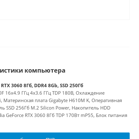
ристики компьютера
 RTX 3060 8Гб, DDR4 8Gb, SSD 250Гб
00F 16x4.9 ГГц 4x3.6 ГГц TDP 180В, Охлаждение
14, Материнская плата Gigabyte H610M K, Оперативная
ь SSD 256Гб M.2 Silicon Power, Накопитель HDD
dia GeForce RTX 3060 8Гб TDP 170Вт mP55, Блок питания