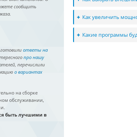
можете сообщить
каза.
Как увеличить мощно
Какие программы буд
иготовили
ответы на
нтересного
про нашу
ателей, перечислили
рмацию
о вариантах
ельно на сборке
йном обслуживании,
и.
ся быть лучшими в