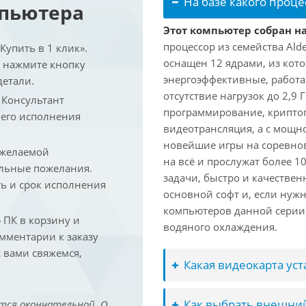
На базе какого проце
мпьютера
Этот компьютер собран на 
процессор из семейства Ald
упить в 1 клик».
оснащен 12 ядрами, из кото
и нажмите кнопку
энергоэффективные, работаю
детали.
отсутствие нагрузок до 2,9
. Консультант
программирование, криптог
 его исполнения
видеотрансляция, а с мощ
новейшие игры на соревно
 желаемой
на всё и прослужат более 
льные пожелания.
задачи, быстро и качествен
ть и срок исполнения
основной софт и, если нужн
компьютеров данной серии
ПК в корзину и
водяного охлаждения.
омментарии к заказу
 вами свяжемся,
Какая видеокарта ус
Как выбрать внешний
тся окончательной. О