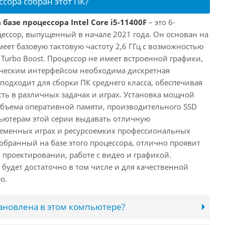
ссора собран этот ПК?
базе процессора Intel Core i5-11400F
– это 6-
ессор, выпущенный в начале 2021 года. Он основан на
имеет базовую тактовую частоту 2,6 ГГц с возможностью
е Turbo Boost. Процессор не имеет встроенной графики,
ическим интерфейсом необходима дискретная
 подходит для сборки ПК среднего класса, обеспечивая
ь в различных задачах и играх. Установка мощной
объема оперативной памяти, производительного SSD
ьютерам этой серии выдавать отличную
ременных играх и ресурсоемких профессиональных
обранный на базе этого процессора, отлично проявит
 проектировании, работе с видео и графикой.
будет достаточно в том числе и для качественной
о.
тановлена в этом компьютере?