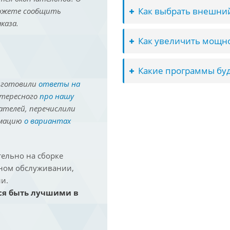
Как выбрать внешний
можете сообщить
каза.
Как увеличить мощно
Какие программы буд
иготовили
ответы на
нтересного
про нашу
ателей, перечислили
рмацию
о вариантах
ельно на сборке
йном обслуживании,
и.
ся быть лучшими в