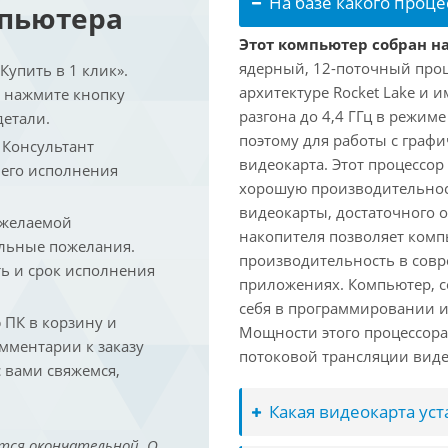
На базе какого проце
мпьютера
Этот компьютер собран на 
ядерный, 12-поточный проц
упить в 1 клик».
архитектуре Rocket Lake и 
и нажмите кнопку
разгона до 4,4 ГГц в режим
детали.
поэтому для работы с граф
. Консультант
видеокарта. Этот процессор
 его исполнения
хорошую производительност
видеокарты, достаточного 
 желаемой
накопителя позволяет комп
льные пожелания.
производительность в сов
ть и срок исполнения
приложениях. Компьютер, с
себя в программировании и
ПК в корзину и
Мощности этого процессора 
омментарии к заказу
потоковой трансляции виде
 вами свяжемся,
Какая видеокарта ус
тся окончательной. О