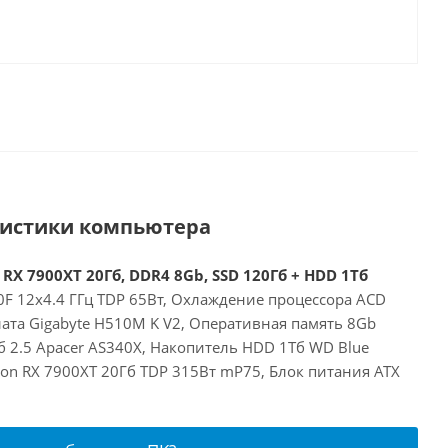
ристики компьютера
 RX 7900XT 20Гб, DDR4 8Gb, SSD 120Гб + HDD 1Тб
00F 12x4.4 ГГц TDP 65Вт, Охлаждение процессора ACD
ата Gigabyte H510M K V2, Оперативная память 8Gb
 2.5 Apacer AS340X, Накопитель HDD 1Тб WD Blue
on RX 7900XT 20Гб TDP 315Вт mP75, Блок питания ATX