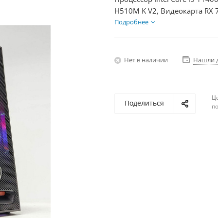
H510M K V2, Видеокарта RX 
HDD 1Тб, БП 750Вт
Подробнее
Нет в наличии
Нашли 
Ц
Поделиться
по