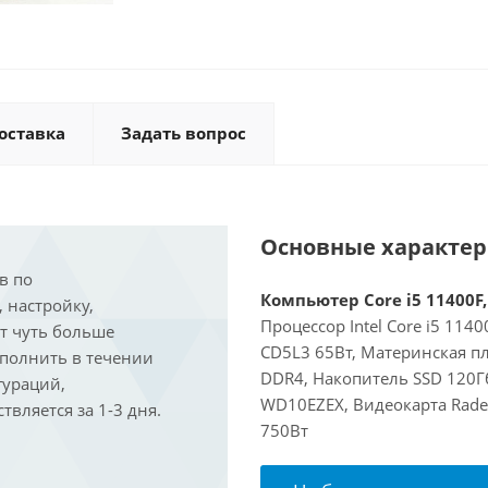
оставка
Задать вопрос
Основные характе
в по
Компьютер Core i5 11400F,
, настройку,
Процессор Intel Core i5 114
ит чуть больше
CD5L3 65Вт, Материнская пл
ыполнить в течении
DDR4, Накопитель SSD 120Гб
гураций,
WD10EZEX, Видеокарта Rade
вляется за 1-3 дня.
750Вт