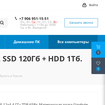
Войти
+7 906 951-15-51
Пн., Вт.,
Ср.
, Чт., Пт., Сб.,
Вс.
Заказать звонок
Работаем с 11:00 до 18:00
Ср. и Вс. Выходной
Домашние ПК
Все компьютеры
0
 SSD 120Гб + HDD 1Тб.
0
 Купить в Томске
0F 12x4.4 ГГц TDP 65Вт, Материнская плата Gigabyte