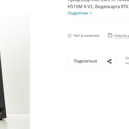
H510M K V2, Видеокарта RTX
HDD 2Тб, БП 750Вт
Подробнее
Нет в наличии
Нашли 
Ц
Поделиться
по