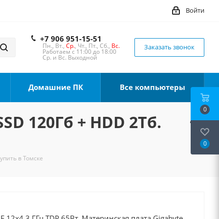
Войти
+7 906 951-15-51
Пн., Вт.,
Ср.
, Чт., Пт., Сб.,
Вс.
Заказать звонок
Работаем с 11:00 до 18:00
Ср. и Вс. Выходной
Домашние ПК
Все компьютеры
0
SSD 120Гб + HDD 2Тб.
0
Купить в Томске
0F 12x4.3 ГГц TDP 65Вт, Материнская плата Gigabyte