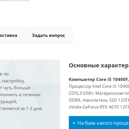
оставка
Задать вопрос
Основные характе
в по
Компьютер Core i5 10400F,
, настройку,
Процессор Intel Core i5 104
ит чуть больше
CD5L3 65Вт, Материнская пл
ыполнить в течении
DDR4, Накопитель SSD 120Г
гураций,
nVidia GeForce RTX 4070 12
вляется за 1-3 дня.
На базе какого проце