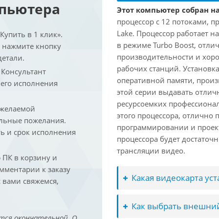
мпьютера
Этот компьютер собран на
процессор с 12 потоками, п
Lake. Процессор работает на
упить в 1 клик».
в режиме Turbo Boost, отл
и нажмите кнопку
производительности и хоро
детали.
рабочих станций. Установк
. Консультант
оперативной памяти, произ
 его исполнения
этой серии выдавать отлич
ресурсоемких профессиона
 желаемой
этого процессора, отлично 
льные пожелания.
программировании и проект
ть и срок исполнения
процессора будет достаточн
трансляции видео.
ПК в корзину и
омментарии к заказу
Какая видеокарта ус
 вами свяжемся,
Как выбрать внешний
тся окончательной. О