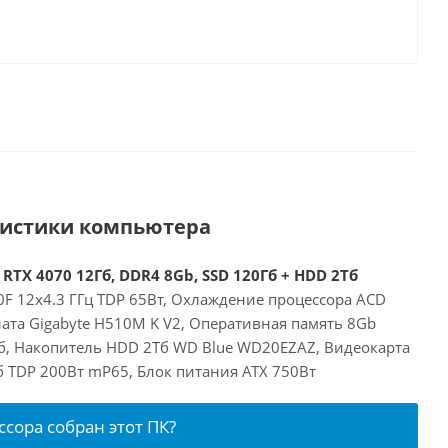
ристики компьютера
 RTX 4070 12Гб, DDR4 8Gb, SSD 120Гб + HDD 2Тб
00F 12x4.3 ГГц TDP 65Вт, Охлаждение процессора ACD
ата Gigabyte H510M K V2, Оперативная память 8Gb
б, Накопитель HDD 2Тб WD Blue WD20EZAZ, Видеокарта
Гб TDP 200Вт mP65, Блок питания ATX 750Вт
ссора собран этот ПК?