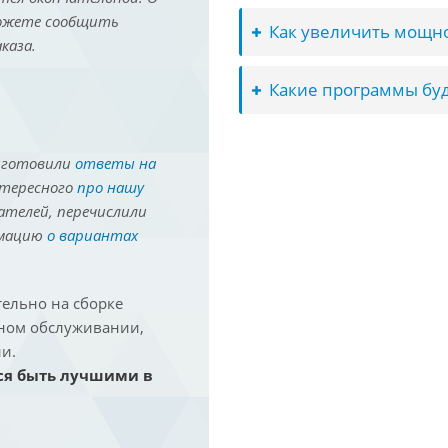
можете сообщить
Как увеличить мощно
каза.
Какие программы буд
иготовили
ответы на
нтересного
про нашу
ателей, перечислили
рмацию
о вариантах
ельно на сборке
йном обслуживании,
и.
ся быть лучшими в