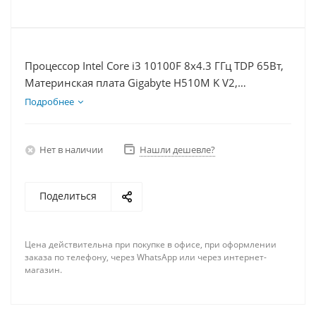
Процессор Intel Core i3 10100F 8x4.3 ГГц TDP 65Вт,
Материнская плата Gigabyte H510M K V2,
Видеокарта RTX 4080 16Гб, Память DDR4 16Gb,
Подробнее
Диски SSD 120Гб + HDD 1Тб, БП 750Вт
Нет в наличии
Нашли дешевле?
Поделиться
Цена действительна при покупке в офисе, при оформлении
заказа по телефону, через WhatsApp или через интернет-
магазин.