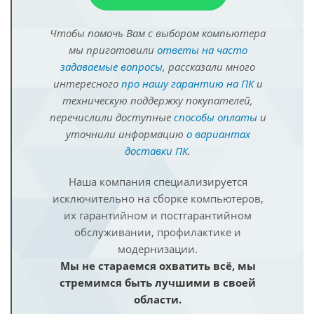
Чтобы помочь Вам с выбором компьютера
мы приготовили
ответы на часто
задаваемые вопросы
, рассказали много
интересного
про нашу гарантию на ПК
и
техническую поддержку покупателей,
перечислили доступные
способы оплаты
и
уточнили информацию
о вариантах
доставки ПК
.
Наша компания специализируется
исключительно на сборке компьютеров,
их гарантийном и постгарантийном
обслуживании, профилактике и
модернизации.
Мы не стараемся охватить всё, мы
стремимся быть лучшими в своей
области.