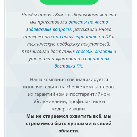
Чтобы помочь Вам с выбором компьютера
мы приготовили
ответы на часто
задаваемые вопросы
, рассказали много
интересного
про нашу гарантию на ПК
и
техническую поддержку покупателей,
перечислили доступные
способы оплаты
и
уточнили информацию
о вариантах
доставки ПК
.
Наша компания специализируется
исключительно на сборке компьютеров,
их гарантийном и постгарантийном
обслуживании, профилактике и
модернизации.
Мы не стараемся охватить всё, мы
стремимся быть лучшими в своей
области.