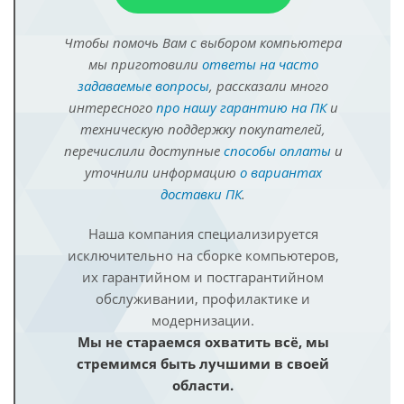
Чтобы помочь Вам с выбором компьютера
мы приготовили
ответы на часто
задаваемые вопросы
, рассказали много
интересного
про нашу гарантию на ПК
и
техническую поддержку покупателей,
перечислили доступные
способы оплаты
и
уточнили информацию
о вариантах
доставки ПК
.
Наша компания специализируется
исключительно на сборке компьютеров,
их гарантийном и постгарантийном
обслуживании, профилактике и
модернизации.
Мы не стараемся охватить всё, мы
стремимся быть лучшими в своей
области.