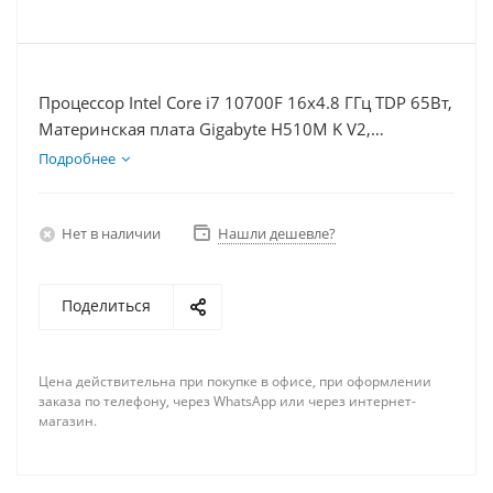
Процессор Intel Core i7 10700F 16x4.8 ГГц TDP 65Вт,
Материнская плата Gigabyte H510M K V2,
Видеокарта RX 7900XT 20Гб, Память DDR4 32Gb,
Подробнее
Диски SSD 120Гб + HDD 1Тб, БП 750Вт
Нет в наличии
Нашли дешевле?
Поделиться
Цена действительна при покупке в офисе, при оформлении
заказа по телефону, через WhatsApp или через интернет-
магазин.