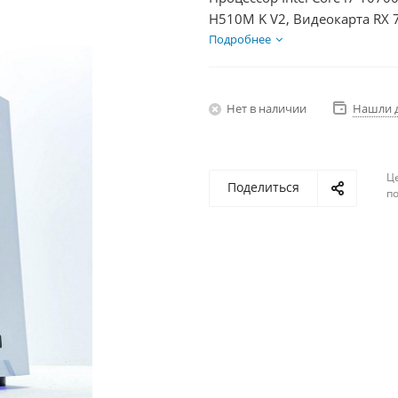
H510M K V2, Видеокарта RX 
HDD 2Тб, БП 750Вт
Подробнее
Нет в наличии
Нашли 
Ц
Поделиться
по