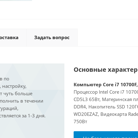
оставка
Задать вопрос
Основные характе
в по
Компьютер Core i7 10700F,
, настройку,
Процессор Intel Core i7 107
ит чуть больше
CD5L3 65Вт, Материнская п
ыполнить в течении
DDR4, Накопитель SSD 120Гб
гураций,
WD20EZAZ, Видеокарта Rade
вляется за 1-3 дня.
750Вт