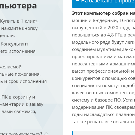
На базе какого проце
мпьютера
Этот компьютер собран на
мощный 8-ядерный, 16-поточ
упить в 1 клик».
выпущенный в 2020 году, ра
и нажмите кнопку
повышаться до 4,8 ГГц в ре
детали.
модельного ряда будут лег
. Консультант
созданием мультимедиа-кон
 его исполнения
проектированием и математ
повседневными домашними 
 желаемой
высот профессиональной и 
льные пожелания.
конкурентов с помощью со
ть и срок исполнения
специалисты помогут подоб
качественных компонентов,
ПК в корзину и
систему и базовое ПО. Уст
омментарии к заказу
модернизация ПК, своеврем
 вами свяжемся,
годы наслаждаться плавной
так же решать все остальн
тся окончательной. О