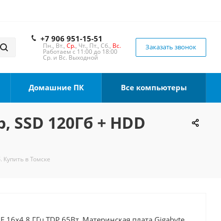
+7 906 951-15-51
Пн., Вт.,
Ср.
, Чт., Пт., Сб.,
Вс.
Заказать звонок
Работаем с 11:00 до 18:00
Ср. и Вс. Выходной
Домашние ПК
Все компьютеры
b, SSD 120Гб + HDD
. Купить в Томске
0F 16x4.8 ГГц TDP 65Вт, Материнская плата Gigabyte