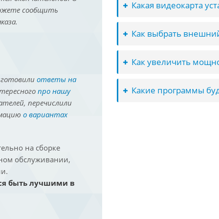
Какая видеокарта ус
можете сообщить
каза.
Как выбрать внешний
Как увеличить мощно
иготовили
ответы на
Какие программы буд
нтересного
про нашу
ателей, перечислили
рмацию
о вариантах
ельно на сборке
йном обслуживании,
и.
ся быть лучшими в