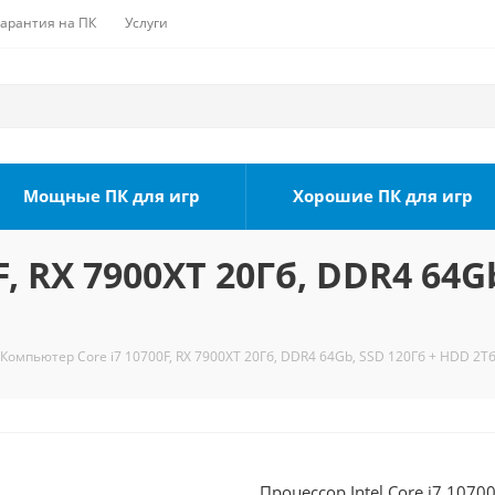
Гарантия на ПК
Услуги
Мощные ПК для игр
Хорошие ПК для игр
, RX 7900XT 20Гб, DDR4 64G
Компьютер Core i7 10700F, RX 7900XT 20Гб, DDR4 64Gb, SSD 120Гб + HDD 2Тб
Процессор Intel Core i7 1070