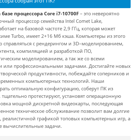
ссора собран этот ПК?
 базе процессора Core i7-10700F
– это невероятно
ный процессор семейства Intel Comet Lake,
ботает на базовой частоте 2,9 ГГц, которая может
жиме Turbo, имеет 2+16 Мб кэша. Компьютеры из этого
ко справляться с рендерингом и 3D–моделированием,
тента, компиляцией и разработкой ПО,
ическим моделированием, а так же со всеми
или профессиональными задачами. Достигайте новых
творческой продуктивности, побеждайте соперников и
временных компьютерных технологий. Наши
рать оптимальную конфигурацию, соберут ПК из
 тщательно протестируют, установят операционную
ановка мощной дискретной видеокарты, последующая
енное техническое обслуживание позволит вам долгие
, реалистичной графикой топовых компьютерных игр, а
ые вычислительные задачи.