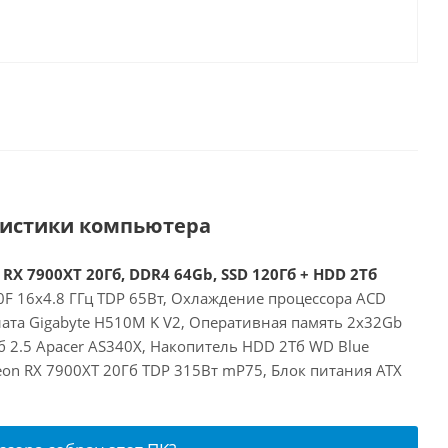
ристики компьютера
 RX 7900XT 20Гб, DDR4 64Gb, SSD 120Гб + HDD 2Тб
00F 16x4.8 ГГц TDP 65Вт, Охлаждение процессора ACD
лата Gigabyte H510M K V2, Оперативная память 2x32Gb
 2.5 Apacer AS340X, Накопитель HDD 2Тб WD Blue
on RX 7900XT 20Гб TDP 315Вт mP75, Блок питания ATX