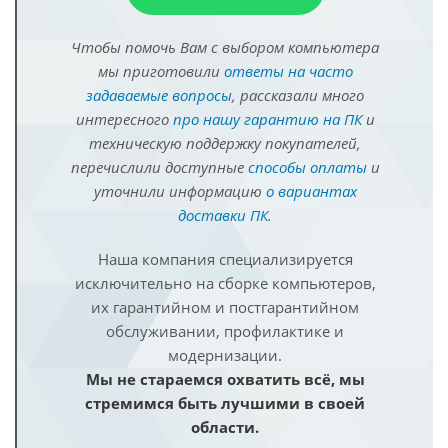
Чтобы помочь Вам с выбором компьютера
мы приготовили
ответы на часто
задаваемые вопросы
, рассказали много
интересного
про нашу гарантию на ПК
и
техническую поддержку покупателей,
перечислили доступные
способы оплаты
и
уточнили информацию
о вариантах
доставки ПК
.
Наша компания специализируется
исключительно на сборке компьютеров,
их гарантийном и постгарантийном
обслуживании, профилактике и
модернизации.
Мы не стараемся охватить всё, мы
стремимся быть лучшими в своей
области.