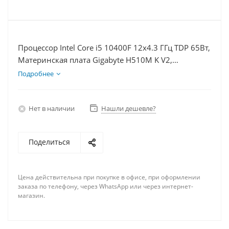
Процессор Intel Core i5 10400F 12x4.3 ГГц TDP 65Вт,
Материнская плата Gigabyte H510M K V2,
Видеокарта RX 7900XT 20Гб, Память DDR4 8Gb,
Подробнее
Диски SSD 250Гб + HDD 2Тб, БП 750Вт
Нет в наличии
Нашли дешевле?
Поделиться
Цена действительна при покупке в офисе, при оформлении
заказа по телефону, через WhatsApp или через интернет-
магазин.