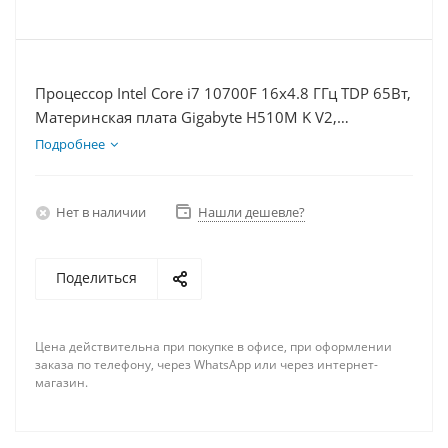
Процессор Intel Core i7 10700F 16x4.8 ГГц TDP 65Вт,
Материнская плата Gigabyte H510M K V2,
Видеокарта RX 7900XT 20Гб, Память DDR4 8Gb,
Подробнее
Диски SSD 250Гб, БП 750Вт
Нет в наличии
Нашли дешевле?
Поделиться
Цена действительна при покупке в офисе, при оформлении
заказа по телефону, через WhatsApp или через интернет-
магазин.