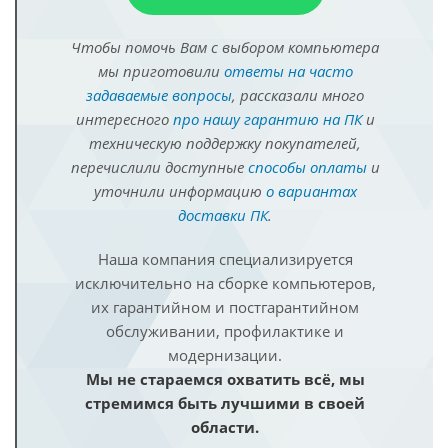
Чтобы помочь Вам с выбором компьютера
мы приготовили
ответы на часто
задаваемые вопросы
, рассказали много
интересного
про нашу гарантию на ПК
и
техническую поддержку покупателей,
перечислили доступные
способы оплаты
и
уточнили информацию
о вариантах
доставки ПК
.
Наша компания специализируется
исключительно на сборке компьютеров,
их гарантийном и постгарантийном
обслуживании, профилактике и
модернизации.
Мы не стараемся охватить всё, мы
стремимся быть лучшими в своей
области.