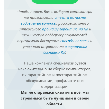
Чтобы помочь Вам с выбором компьютера
мы приготовили
ответы на часто
задаваемые вопросы
, рассказали много
интересного
про нашу гарантию на ПК
и
техническую поддержку покупателей,
перечислили доступные
способы оплаты
и
уточнили информацию
о вариантах
доставки ПК
.
Наша компания специализируется
исключительно на сборке компьютеров,
их гарантийном и постгарантийном
обслуживании, профилактике и
модернизации.
Мы не стараемся охватить всё, мы
стремимся быть лучшими в своей
области.