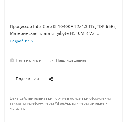
Процессор Intel Core i5 10400F 12x4.3 ГГц TDP 65Вт,
Материнская плата Gigabyte H510M K V2,
Видеокарта RTX 4080 16Гб, Память DDR4 8Gb,
Подробнее
Диски SSD 250Гб + HDD 1Тб, БП 750Вт
Нет в наличии
Нашли дешевле?
Поделиться
Цена действительна при покупке в офисе, при оформлении
заказа по телефону, через WhatsApp или через интернет-
магазин.