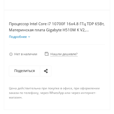
Процессор Intel Core i7 10700F 16x4.8 ГГц TDP 65Вт,
Материнская плата Gigabyte H510M K V2,
Видеокарта RTX 4070 12Гб, Память DDR4 8Gb,
Подробнее
Диски SSD 250Гб + HDD 1Тб, БП 750Вт
Нет в наличии
Нашли дешевле?
Поделиться
Цена действительна при покупке в офисе, при оформлении
заказа по телефону, через WhatsApp или через интернет-
магазин.