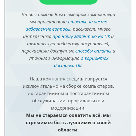
Чтобы помочь Вам с выбором компьютера
мы приготовили
ответы на часто
задаваемые вопросы
, рассказали много
интересного
про нашу гарантию на ПК
и
техническую поддержку покупателей,
перечислили доступные
способы оплаты
и
уточнили информацию
о вариантах
доставки ПК
.
Наша компания специализируется
исключительно на сборке компьютеров,
их гарантийном и постгарантийном
обслуживании, профилактике и
модернизации.
Мы не стараемся охватить всё, мы
стремимся быть лучшими в своей
области.