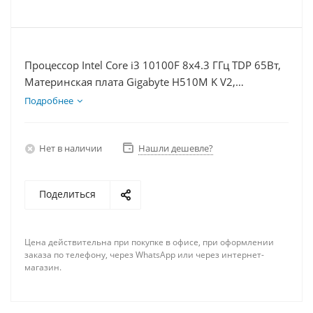
Процессор Intel Core i3 10100F 8x4.3 ГГц TDP 65Вт,
Материнская плата Gigabyte H510M K V2,
Видеокарта RX 7900XT 20Гб, Память DDR4 16Gb,
Подробнее
Диски SSD 250Гб, БП 750Вт
Нет в наличии
Нашли дешевле?
Поделиться
Цена действительна при покупке в офисе, при оформлении
заказа по телефону, через WhatsApp или через интернет-
магазин.