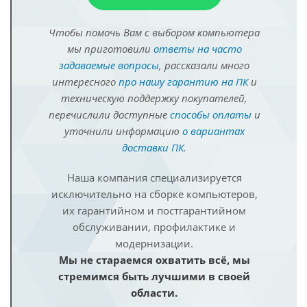
Чтобы помочь Вам с выбором компьютера
мы приготовили
ответы на часто
задаваемые вопросы
, рассказали много
интересного
про нашу гарантию на ПК
и
техническую поддержку покупателей,
перечислили доступные
способы оплаты
и
уточнили информацию
о вариантах
доставки ПК
.
Наша компания специализируется
исключительно на сборке компьютеров,
их гарантийном и постгарантийном
обслуживании, профилактике и
модернизации.
Мы не стараемся охватить всё, мы
стремимся быть лучшими в своей
области.