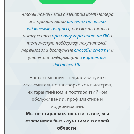
Чтобы помочь Вам с выбором компьютера
мы приготовили
ответы на часто
задаваемые вопросы
, рассказали много
интересного
про нашу гарантию на ПК
и
техническую поддержку покупателей,
перечислили доступные
способы оплаты
и
уточнили информацию
о вариантах
доставки ПК
.
Наша компания специализируется
исключительно на сборке компьютеров,
их гарантийном и постгарантийном
обслуживании, профилактике и
модернизации.
Мы не стараемся охватить всё, мы
стремимся быть лучшими в своей
области.