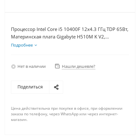
Процессор Intel Core i5 10400F 12x4.3 ГГц TDP 65Вт,
Материнская плата Gigabyte H510M K V2,
Видеокарта RX 6750XT 12Гб, Память DDR4 16Gb,
Подробнее
Диски SSD 250Гб, БП 750Вт
Нет в наличии
Нашли дешевле?
Поделиться
Цена действительна при покупке в офисе, при оформлении
заказа по телефону, через WhatsApp или через интернет-
магазин.