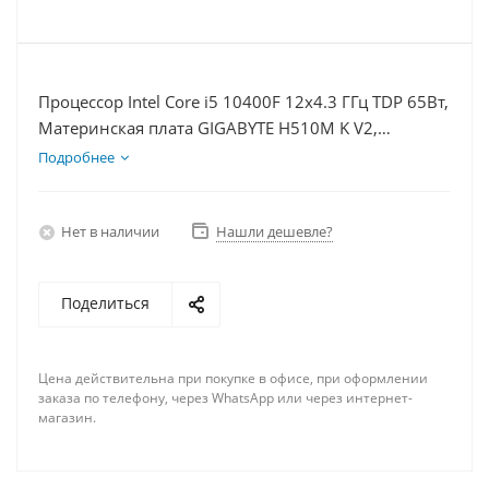
Процессор Intel Core i5 10400F 12x4.3 ГГц TDP 65Вт,
Материнская плата GIGABYTE H510M K V2,
Видеокарта RTX 4070 12Гб, Память DDR4 16Gb,
Подробнее
Диски SSD 250Гб + HDD 2Тб, БП 750Вт
Нет в наличии
Нашли дешевле?
Поделиться
Цена действительна при покупке в офисе, при оформлении
заказа по телефону, через WhatsApp или через интернет-
магазин.