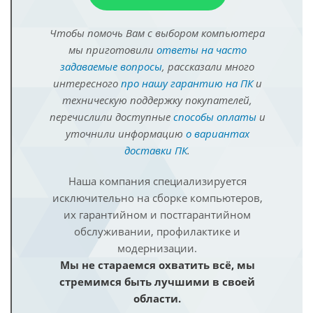
Чтобы помочь Вам с выбором компьютера
мы приготовили
ответы на часто
задаваемые вопросы
, рассказали много
интересного
про нашу гарантию на ПК
и
техническую поддержку покупателей,
перечислили доступные
способы оплаты
и
уточнили информацию
о вариантах
доставки ПК
.
Наша компания специализируется
исключительно на сборке компьютеров,
их гарантийном и постгарантийном
обслуживании, профилактике и
модернизации.
Мы не стараемся охватить всё, мы
стремимся быть лучшими в своей
области.