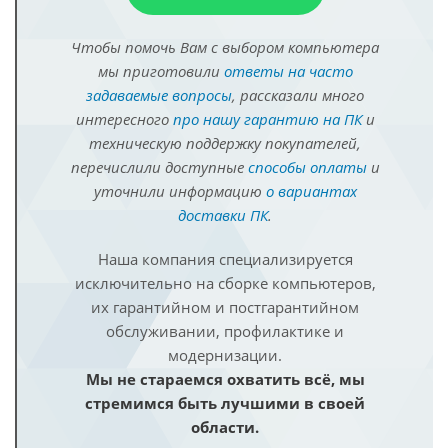
Чтобы помочь Вам с выбором компьютера
мы приготовили
ответы на часто
задаваемые вопросы
, рассказали много
интересного
про нашу гарантию на ПК
и
техническую поддержку покупателей,
перечислили доступные
способы оплаты
и
уточнили информацию
о вариантах
доставки ПК
.
Наша компания специализируется
исключительно на сборке компьютеров,
их гарантийном и постгарантийном
обслуживании, профилактике и
модернизации.
Мы не стараемся охватить всё, мы
стремимся быть лучшими в своей
области.