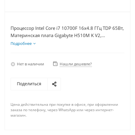
Процессор Intel Core i7 10700F 16x4.8 ГГц TDP 65Вт,
Материнская плата Gigabyte H510M K V2,
Видеокарта RX 6750XT 12Гб, Память DDR4 32Gb,
Подробнее
Диски SSD 250Гб + HDD 2Тб, БП 750Вт
Нет в наличии
Нашли дешевле?
Поделиться
Цена действительна при покупке в офисе, при оформлении
заказа по телефону, через WhatsApp или через интернет-
магазин.