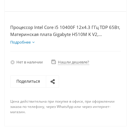
Процессор Intel Core i5 10400F 12x4.3 ГГц TDP 65Вт,
Материнская плата Gigabyte H510M K V2,
Видеокарта RX 6750XT 12Гб, Память DDR4 32Gb,
Подробнее
Диски SSD 250Гб + HDD 2Тб, БП 750Вт
Нет в наличии
Нашли дешевле?
Поделиться
Цена действительна при покупке в офисе, при оформлении
заказа по телефону, через WhatsApp или через интернет-
магазин.