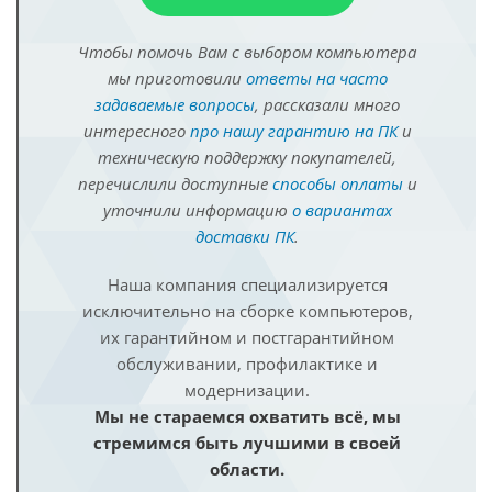
Чтобы помочь Вам с выбором компьютера
мы приготовили
ответы на часто
задаваемые вопросы
, рассказали много
интересного
про нашу гарантию на ПК
и
техническую поддержку покупателей,
перечислили доступные
способы оплаты
и
уточнили информацию
о вариантах
доставки ПК
.
Наша компания специализируется
исключительно на сборке компьютеров,
их гарантийном и постгарантийном
обслуживании, профилактике и
модернизации.
Мы не стараемся охватить всё, мы
стремимся быть лучшими в своей
области.