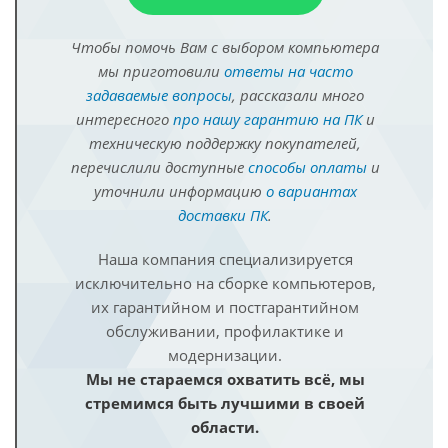
Чтобы помочь Вам с выбором компьютера
мы приготовили
ответы на часто
задаваемые вопросы
, рассказали много
интересного
про нашу гарантию на ПК
и
техническую поддержку покупателей,
перечислили доступные
способы оплаты
и
уточнили информацию
о вариантах
доставки ПК
.
Наша компания специализируется
исключительно на сборке компьютеров,
их гарантийном и постгарантийном
обслуживании, профилактике и
модернизации.
Мы не стараемся охватить всё, мы
стремимся быть лучшими в своей
области.