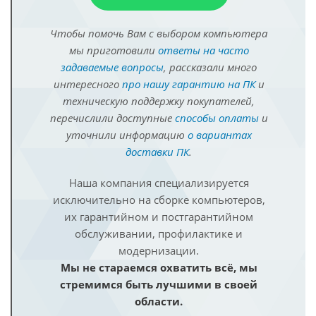
Чтобы помочь Вам с выбором компьютера
мы приготовили
ответы на часто
задаваемые вопросы
, рассказали много
интересного
про нашу гарантию на ПК
и
техническую поддержку покупателей,
перечислили доступные
способы оплаты
и
уточнили информацию
о вариантах
доставки ПК
.
Наша компания специализируется
исключительно на сборке компьютеров,
их гарантийном и постгарантийном
обслуживании, профилактике и
модернизации.
Мы не стараемся охватить всё, мы
стремимся быть лучшими в своей
области.