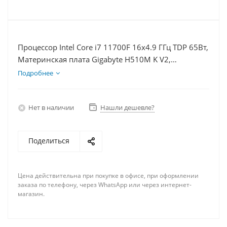
Процессор Intel Core i7 11700F 16x4.9 ГГц TDP 65Вт,
Материнская плата Gigabyte H510M K V2,
Видеокарта RTX 4080 16Гб, Память DDR4 32Gb,
Подробнее
Диски SSD 250Гб + HDD 2Тб, БП 750Вт
Нет в наличии
Нашли дешевле?
Поделиться
Цена действительна при покупке в офисе, при оформлении
заказа по телефону, через WhatsApp или через интернет-
магазин.