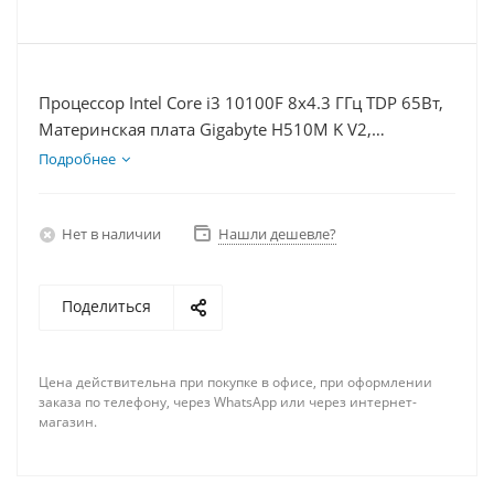
Процессор Intel Core i3 10100F 8x4.3 ГГц TDP 65Вт,
Материнская плата Gigabyte H510M K V2,
Видеокарта RX 7900XT 20Гб, Память DDR4 64Gb,
Подробнее
Диски SSD 250Гб + HDD 1Тб, БП 750Вт
Нет в наличии
Нашли дешевле?
Поделиться
Цена действительна при покупке в офисе, при оформлении
заказа по телефону, через WhatsApp или через интернет-
магазин.