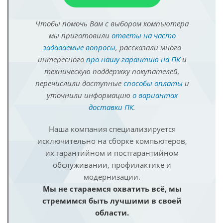
Чтобы помочь Вам с выбором компьютера
мы приготовили
ответы на часто
задаваемые вопросы
, рассказали много
интересного
про нашу гарантию на ПК
и
техническую поддержку покупателей,
перечислили доступные
способы оплаты
и
уточнили информацию
о вариантах
доставки ПК
.
Наша компания специализируется
исключительно на сборке компьютеров,
их гарантийном и постгарантийном
обслуживании, профилактике и
модернизации.
Мы не стараемся охватить всё, мы
стремимся быть лучшими в своей
области.