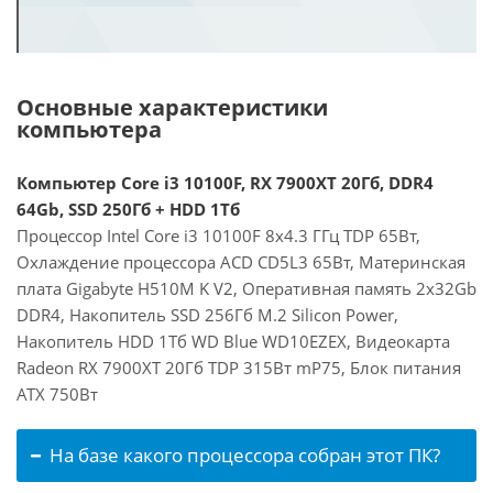
Основные характеристики
компьютера
Компьютер Core i3 10100F, RX 7900XT 20Гб, DDR4
64Gb, SSD 250Гб + HDD 1Тб
Процессор Intel Core i3 10100F 8x4.3 ГГц TDP 65Вт,
Охлаждение процессора ACD CD5L3 65Вт, Материнская
плата Gigabyte H510M K V2, Оперативная память 2x32Gb
DDR4, Накопитель SSD 256Гб M.2 Silicon Power,
Накопитель HDD 1Тб WD Blue WD10EZEX, Видеокарта
Radeon RX 7900XT 20Гб TDP 315Вт mP75, Блок питания
ATX 750Вт
На базе какого процессора собран этот ПК?