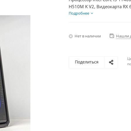
H510M K V2, Видеокарта RX 
БП 750Вт
Подробнее
Нет в наличии
Нашли 
Ц
Поделиться
по