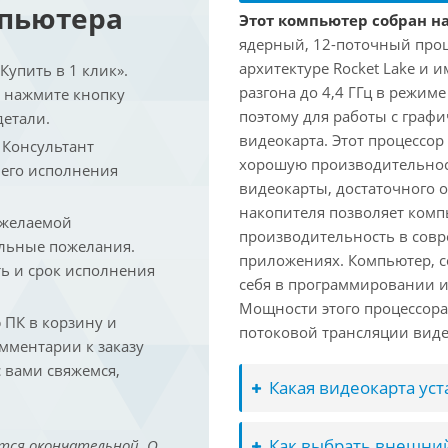
мпьютера
Этот компьютер собран на 
ядерный, 12-поточный проц
архитектуре Rocket Lake и 
упить в 1 клик».
разгона до 4,4 ГГц в режим
и нажмите кнопку
поэтому для работы с граф
детали.
видеокарта. Этот процессор
. Консультант
хорошую производительност
 его исполнения
видеокарты, достаточного 
накопителя позволяет комп
 желаемой
производительность в сов
льные пожелания.
приложениях. Компьютер, с
ть и срок исполнения
себя в программировании и
Мощности этого процессора 
ПК в корзину и
потоковой трансляции виде
омментарии к заказу
 вами свяжемся,
Какая видеокарта ус
Как выбрать внешний
тся окончательной. О