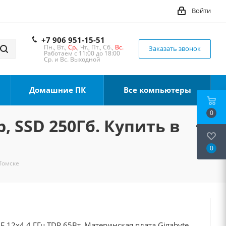
Войти
+7 906 951-15-51
Пн., Вт.,
Ср.
, Чт., Пт., Сб.,
Вс.
Заказать звонок
Работаем с 11:00 до 18:00
Ср. и Вс. Выходной
Домашние ПК
Все компьютеры
0
, SSD 250Гб. Купить в
0
 Томске
0F 12x4.4 ГГц TDP 65Вт, Материнская плата Gigabyte