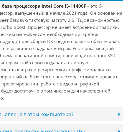
базе процессора Intel Core i5-11400F
– это 6-
ессор, выпущенный в начале 2021 года. Он основан на
имеет базовую тактовую частоту 2,6 ГГц с возможностью
е Turbo Boost. Процессор не имеет встроенной графики,
ическим интерфейсом необходима дискретная
 подходит для сборки ПК среднего класса, обеспечивая
ь в различных задачах и играх. Установка мощной
объема оперативной памяти, производительного SSD
ьютерам этой серии выдавать отличную
ременных играх и ресурсоемких профессиональных
обранный на базе этого процессора, отлично проявит
 проектировании, работе с видео и графикой.
будет достаточно в том числе и для качественной
о.
тановлена в этом компьютере?
 вид, подсветку и охлаждение ПК?