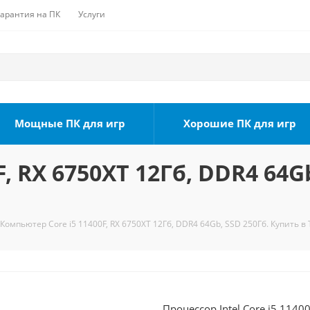
Гарантия на ПК
Услуги
Мощные ПК для игр
Хорошие ПК для игр
, RX 6750XT 12Гб, DDR4 64Gb
Компьютер Core i5 11400F, RX 6750XT 12Гб, DDR4 64Gb, SSD 250Гб. Купить в
Процессор Intel Core i5 1140