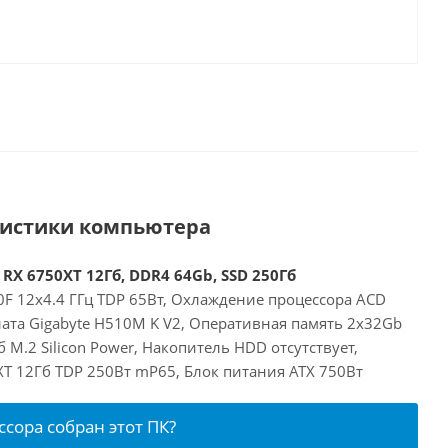
ристики компьютера
 RX 6750XT 12Гб, DDR4 64Gb, SSD 250Гб
00F 12x4.4 ГГц TDP 65Вт, Охлаждение процессора ACD
лата Gigabyte H510M K V2, Оперативная память 2x32Gb
 M.2 Silicon Power, Накопитель HDD отсутствует,
XT 12Гб TDP 250Вт mP65, Блок питания ATX 750Вт
ссора собран этот ПК?