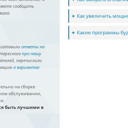
можете сообщить
каза.
Как увеличить мощно
Какие программы буд
иготовили
ответы на
нтересного
про нашу
ателей, перечислили
рмацию
о вариантах
ельно на сборке
йном обслуживании,
и.
ся быть лучшими в