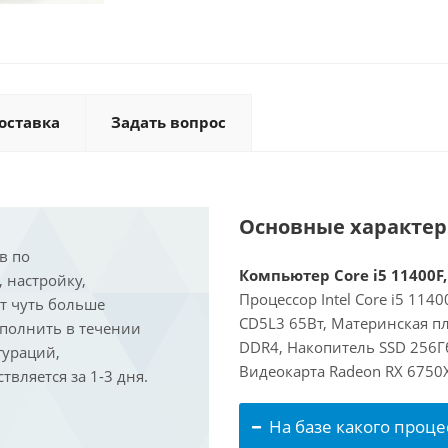
оставка
Задать вопрос
Основные характе
в по
Компьютер Core i5 11400F,
, настройку,
Процессор Intel Core i5 114
ит чуть больше
CD5L3 65Вт, Материнская п
ыполнить в течении
DDR4, Накопитель SSD 256Гб
гураций,
Видеокарта Radeon RX 6750
вляется за 1-3 дня.
На базе какого проце