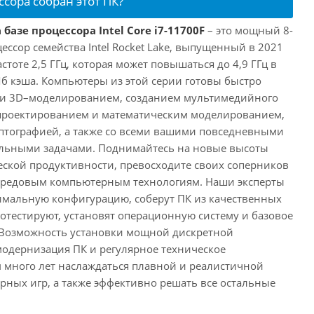
ссора собран этот ПК?
базе процессора Intel Core i7-11700F
– это мощный 8-
ссор семейства Intel Rocket Lake, выпущенный в 2021
астоте 2,5 ГГц, которая может повышаться до 4,9 ГГц в
Мб кэша. Компьютеры из этой серии готовы быстро
м и 3D–моделированием, созданием мультимедийного
 проектированием и математическим моделированием,
тографией, а также со всеми вашими повседневными
ьными задачами. Поднимайтесь на новые высоты
ской продуктивности, превосходите своих соперников
передовым компьютерным технологиям. Наши эксперты
имальную конфигурацию, соберут ПК из качественных
отестируют, установят операционную систему и базовое
 Возможность установки мощной дискретной
одернизация ПК и регулярное техническое
 много лет наслаждаться плавной и реалистичной
ных игр, а также эффективно решать все остальные