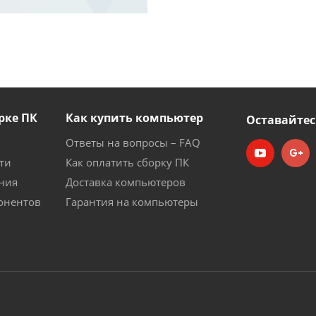
рке ПК
Как купить компьютер
Оставайтес
Ответы на вопросы – FAQ
ти
Как оплатить сборку ПК
ния
Доставка компьютеров
онентов
Гарантия на компьютеры