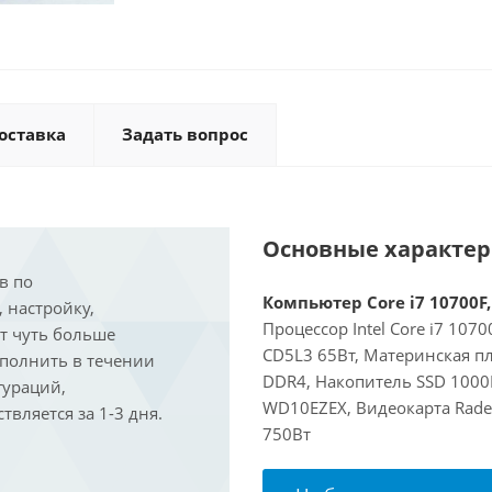
оставка
Задать вопрос
Основные характе
в по
Компьютер Core i7 10700F,
, настройку,
Процессор Intel Core i7 107
ит чуть больше
CD5L3 65Вт, Материнская пл
ыполнить в течении
DDR4, Накопитель SSD 1000
гураций,
WD10EZEX, Видеокарта Rade
вляется за 1-3 дня.
750Вт