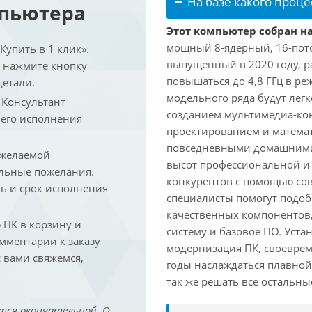
На базе какого проце
мпьютера
Этот компьютер собран на
мощный 8-ядерный, 16-поточ
упить в 1 клик».
выпущенный в 2020 году, ра
и нажмите кнопку
повышаться до 4,8 ГГц в ре
детали.
модельного ряда будут лег
. Консультант
созданием мультимедиа-кон
 его исполнения
проектированием и математ
повседневными домашними 
 желаемой
высот профессиональной и 
льные пожелания.
конкурентов с помощью со
ть и срок исполнения
специалисты помогут подоб
качественных компонентов,
ПК в корзину и
систему и базовое ПО. Уст
омментарии к заказу
модернизация ПК, своеврем
 вами свяжемся,
годы наслаждаться плавной
так же решать все остальн
тся окончательной. О