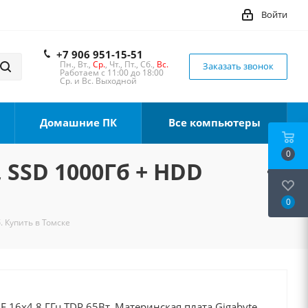
Войти
+7 906 951-15-51
Пн., Вт.,
Ср.
, Чт., Пт., Сб.,
Вс.
Заказать звонок
Работаем с 11:00 до 18:00
Ср. и Вс. Выходной
Домашние ПК
Все компьютеры
0
, SSD 1000Гб + HDD
0
. Купить в Томске
0F 16x4.8 ГГц TDP 65Вт, Материнская плата Gigabyte