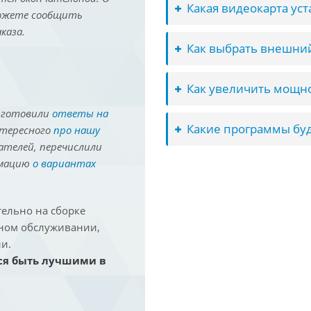
Какая видеокарта ус
можете сообщить
каза.
Как выбрать внешний
Как увеличить мощно
иготовили
ответы на
Какие программы буд
нтересного
про нашу
ателей, перечислили
рмацию
о вариантах
ельно на сборке
йном обслуживании,
и.
ся быть лучшими в