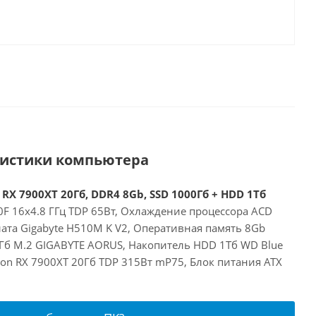
ристики компьютера
 RX 7900XT 20Гб, DDR4 8Gb, SSD 1000Гб + HDD 1Тб
00F 16x4.8 ГГц TDP 65Вт, Охлаждение процессора ACD
ата Gigabyte H510M K V2, Оперативная память 8Gb
Гб M.2 GIGABYTE AORUS, Накопитель HDD 1Тб WD Blue
on RX 7900XT 20Гб TDP 315Вт mP75, Блок питания ATX