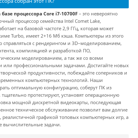
ссора собран этот ПК?
 базе процессора Core i7-10700F
– это невероятно
ный процессор семейства Intel Comet Lake,
ботает на базовой частоте 2,9 ГГц, которая может
жиме Turbo, имеет 2+16 Мб кэша. Компьютеры из этого
ко справляться с рендерингом и 3D–моделированием,
тента, компиляцией и разработкой ПО,
ическим моделированием, а так же со всеми
или профессиональными задачами. Достигайте новых
творческой продуктивности, побеждайте соперников и
временных компьютерных технологий. Наши
рать оптимальную конфигурацию, соберут ПК из
 тщательно протестируют, установят операционную
ановка мощной дискретной видеокарты, последующая
енное техническое обслуживание позволит вам долгие
, реалистичной графикой топовых компьютерных игр, а
ые вычислительные задачи.