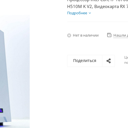
H510M K V2, Видеокарта RX 
HDD 1Тб, БП 750Вт
Подробнее
Нет в наличии
Нашли 
Ц
Поделиться
по