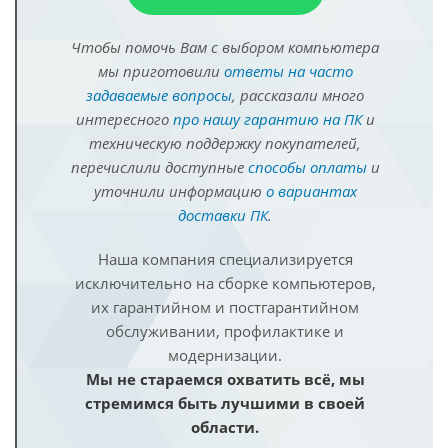
Чтобы помочь Вам с выбором компьютера
мы приготовили
ответы на часто
задаваемые вопросы
, рассказали много
интересного
про нашу гарантию на ПК
и
техническую поддержку покупателей,
перечислили доступные
способы оплаты
и
уточнили информацию
о вариантах
доставки ПК
.
Наша компания специализируется
исключительно на сборке компьютеров,
их гарантийном и постгарантийном
обслуживании, профилактике и
модернизации.
Мы не стараемся охватить всё, мы
стремимся быть лучшими в своей
области.