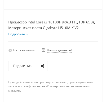
Процессор Intel Core i3 10100F 8x4.3 ГГц TDP 65Вт,
Материнская плата Gigabyte H510M K V2,
Видеокарта RX 7900XT 20Гб, Память DDR4 8Gb,
Подробнее
Диски SSD 1000Гб + HDD 2Тб, БП 750Вт
Нет в наличии
Нашли дешевле?
Поделиться
Цена действительна при покупке в офисе, при оформлении
заказа по телефону, через WhatsApp или через интернет-
магазин.