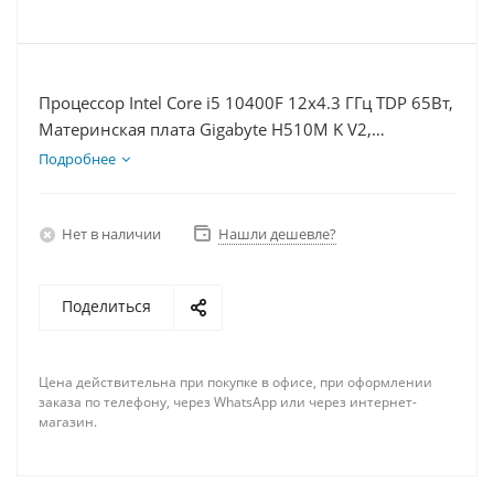
Процессор Intel Core i5 10400F 12x4.3 ГГц TDP 65Вт,
Материнская плата Gigabyte H510M K V2,
Видеокарта RX 6750XT 12Гб, Память DDR4 16Gb,
Подробнее
Диски SSD 1000Гб + HDD 1Тб, БП 750Вт
Нет в наличии
Нашли дешевле?
Поделиться
Цена действительна при покупке в офисе, при оформлении
заказа по телефону, через WhatsApp или через интернет-
магазин.