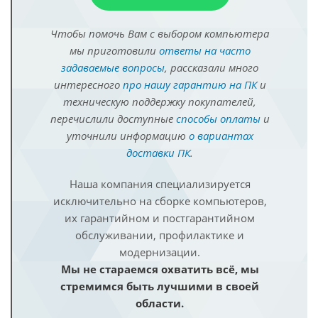
Чтобы помочь Вам с выбором компьютера
мы приготовили
ответы на часто
задаваемые вопросы
, рассказали много
интересного
про нашу гарантию на ПК
и
техническую поддержку покупателей,
перечислили доступные
способы оплаты
и
уточнили информацию
о вариантах
доставки ПК
.
Наша компания специализируется
исключительно на сборке компьютеров,
их гарантийном и постгарантийном
обслуживании, профилактике и
модернизации.
Мы не стараемся охватить всё, мы
стремимся быть лучшими в своей
области.