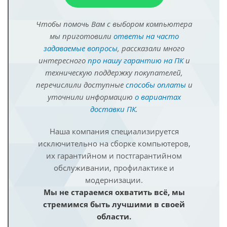
Чтобы помочь Вам с выбором компьютера
мы приготовили
ответы на часто
задаваемые вопросы
, рассказали много
интересного
про нашу гарантию на ПК
и
техническую поддержку покупателей,
перечислили доступные
способы оплаты
и
уточнили информацию
о вариантах
доставки ПК
.
Наша компания специализируется
исключительно на сборке компьютеров,
их гарантийном и постгарантийном
обслуживании, профилактике и
модернизации.
Мы не стараемся охватить всё, мы
стремимся быть лучшими в своей
области.