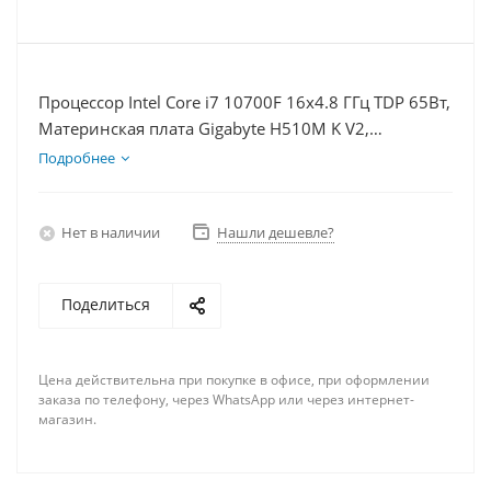
Процессор Intel Core i7 10700F 16x4.8 ГГц TDP 65Вт,
Материнская плата Gigabyte H510M K V2,
Видеокарта RX 6750XT 12Гб, Память DDR4 16Gb,
Подробнее
Диски SSD 1000Гб + HDD 2Тб, БП 750Вт
Нет в наличии
Нашли дешевле?
Поделиться
Цена действительна при покупке в офисе, при оформлении
заказа по телефону, через WhatsApp или через интернет-
магазин.