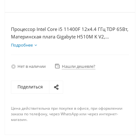
Процессор Intel Core i5 11400F 12x4.4 ГГц TDP 65Вт,
Материнская плата Gigabyte H510M K V2,
Видеокарта RTX 4080 16Гб, Память DDR4 16Gb,
Подробнее
Диски SSD 1000Гб + HDD 2Тб, БП 750Вт
Нет в наличии
Нашли дешевле?
Поделиться
Цена действительна при покупке в офисе, при оформлении
заказа по телефону, через WhatsApp или через интернет-
магазин.