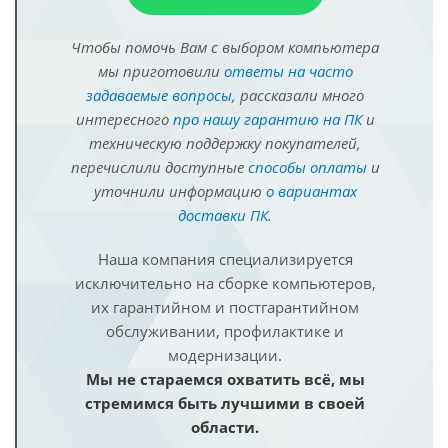
Чтобы помочь Вам с выбором компьютера
мы приготовили
ответы на часто
задаваемые вопросы
, рассказали много
интересного
про нашу гарантию на ПК
и
техническую поддержку покупателей,
перечислили доступные
способы оплаты
и
уточнили информацию
о вариантах
доставки ПК
.
Наша компания специализируется
исключительно на сборке компьютеров,
их гарантийном и постгарантийном
обслуживании, профилактике и
модернизации.
Мы не стараемся охватить всё, мы
стремимся быть лучшими в своей
области.