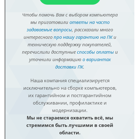
Чтобы помочь Вам с выбором компьютера
мы приготовили
ответы на часто
задаваемые вопросы
, рассказали много
интересного
про нашу гарантию на ПК
и
техническую поддержку покупателей,
перечислили доступные
способы оплаты
и
уточнили информацию
о вариантах
доставки ПК
.
Наша компания специализируется
исключительно на сборке компьютеров,
их гарантийном и постгарантийном
обслуживании, профилактике и
модернизации.
Мы не стараемся охватить всё, мы
стремимся быть лучшими в своей
области.