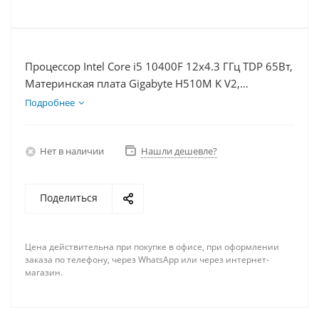
Процессор Intel Core i5 10400F 12x4.3 ГГц TDP 65Вт,
Материнская плата Gigabyte H510M K V2,
Видеокарта RTX 4080 16Гб, Память DDR4 8Gb,
Подробнее
Диски SSD 500Гб + HDD 1Тб, БП 750Вт
Нет в наличии
Нашли дешевле?
Поделиться
Цена действительна при покупке в офисе, при оформлении
заказа по телефону, через WhatsApp или через интернет-
магазин.