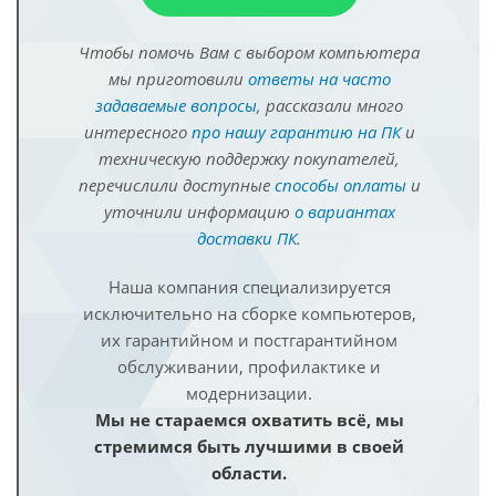
Чтобы помочь Вам с выбором компьютера
мы приготовили
ответы на часто
задаваемые вопросы
, рассказали много
интересного
про нашу гарантию на ПК
и
техническую поддержку покупателей,
перечислили доступные
способы оплаты
и
уточнили информацию
о вариантах
доставки ПК
.
Наша компания специализируется
исключительно на сборке компьютеров,
их гарантийном и постгарантийном
обслуживании, профилактике и
модернизации.
Мы не стараемся охватить всё, мы
стремимся быть лучшими в своей
области.