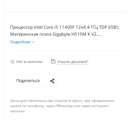
Процессор Intel Core i5 11400F 12x4.4 ГГц TDP 65Вт,
Материнская плата Gigabyte H510M K V2,
Видеокарта RTX 4080 16Гб, Память DDR4 64Gb,
Подробнее
Диски SSD 500Гб + HDD 2Тб, БП 750Вт
Нет в наличии
Нашли дешевле?
Поделиться
Цена действительна при покупке в офисе, при оформлении
заказа по телефону, через WhatsApp или через интернет-
магазин.